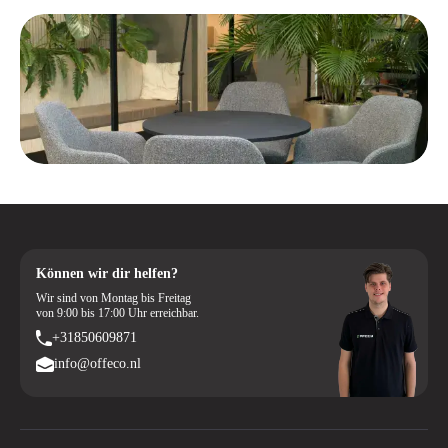
milieu.
Bestellen bij Offeco is eenvoudig en betrouwbaar. Je geniet van gratis
verzending binnen Nederland en België, snelle levering en ruime
bedenktijd om te ervaren of de stoel echt bij je past. Koop jouw
Herman Miller Sayl vandaag nog bij Offeco en creëer een werkplek
waar je elke dag met plezier zit.
Wil je een Herman Miller bureaustoel
in een ander model bekijken?
Wil je je oriënteren op andere Herman Miller modellen? Offeco biedt
meerdere ergonomische modellen aan. Ontdek hier het modelaanbod
Können wir dir helfen?
van Herman Miller:
Wir sind von Montag bis Freitag
von 9:00 bis 17:00 Uhr erreichbar.
Model Herman Miller Aeron
+31850609871
Model Herman Miller Embody
info@offeco.nl
Model Herman Miller Mirra 2
Model Herman Miller Cosm
Model Herman Miller Setu
Model Herman Miller Mirra 1