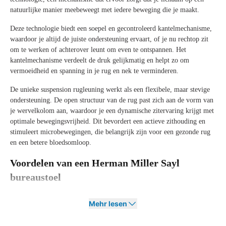
natuurlijke manier meebeweegt met iedere beweging die je maakt.
Deze technologie biedt een soepel en gecontroleerd kantelmechanisme,
waardoor je altijd de juiste ondersteuning ervaart, of je nu rechtop zit
om te werken of achterover leunt om even te ontspannen. Het
kantelmechanisme verdeelt de druk gelijkmatig en helpt zo om
vermoeidheid en spanning in je rug en nek te verminderen.
De unieke suspension rugleuning werkt als een flexibele, maar stevige
ondersteuning. De open structuur van de rug past zich aan de vorm van
je wervelkolom aan, waardoor je een dynamische zitervaring krijgt met
optimale bewegingsvrijheid. Dit bevordert een actieve zithouding en
stimuleert microbewegingen, die belangrijk zijn voor een gezonde rug
en een betere bloedsomloop.
Voordelen van een Herman Miller Sayl
bureaustoel
De Herman Miller Sayl combineert iconisch design met hoogstaande
Mehr lesen
ergonomie en slimme technologie. We hebben de belangrijkste
voordelen van deze stoel op een rij gezet voor je: