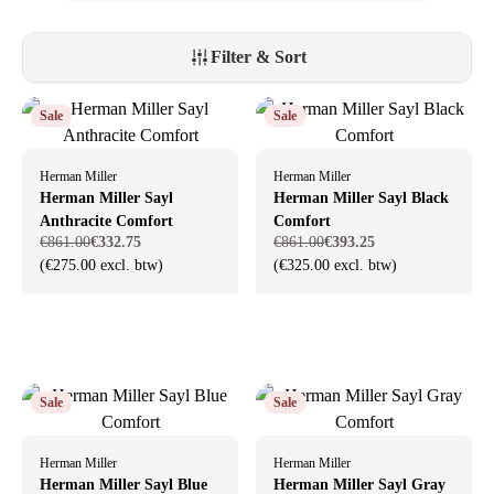
voor het milieu en maakt gebruik van duurzame en hoogwaardige
materialen die lang meegaan. Dit maakt de Sayl niet alleen een
ergonomische, maar ook een bewuste keuze voor een moderne
Filter & Sort
werkplek.
Sale
Sale
Herman Miller
Herman Miller
Herman Miller Sayl
Herman Miller Sayl Black
Anthracite Comfort
Comfort
€861.00
€332.75
€861.00
€393.25
(€275.00 excl. btw)
(€325.00 excl. btw)
Sale
Sale
Herman Miller
Herman Miller
Herman Miller Sayl Blue
Herman Miller Sayl Gray