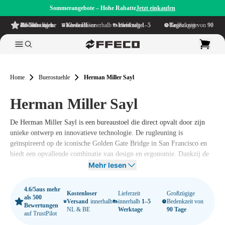
Sommerangebote – Hohe Rabatte
Jetzt einkaufen
4.6/5
aus mehr als 500 Bewertungen
auf TrustPilot
Kostenloser Versand
innerhalb NL & BE
Lieferzeit innerhalb
1–5 Werktage
Großzügige Bedenkzeit von
90 Tage
Home
Buerostuehle
Herman Miller Sayl
Herman Miller Sayl
De Herman Miller Sayl is een bureaustoel die direct opvalt door zijn
unieke ontwerp en innovatieve technologie. De rugleuning is
geïnspireerd op de iconische Golden Gate Bridge in San Francisco en
biedt een opvallende combinatie van design en ergonomie. Dankzij de
slimme Y-Tower-constructie en de gespannen rugleuning ervaar je een
Mehr lesen
perfecte balans tussen ondersteuning en bewegingsvrijheid.
4.6/5
aus mehr
De Sayl onderscheidt zich door het gebruik van een minimale
Kostenloser
Lieferzeit
Großzügige
als 500
Versand
innerhalb
innerhalb
1–5
Bedenkzeit von
hoeveelheid materialen zonder concessies te doen aan kwaliteit of
Bewertungen
NL & BE
Werktage
90 Tage
auf TrustPilot
duurzaamheid. Deze
Herman Miller bureaustoel
is ontworpen met oog