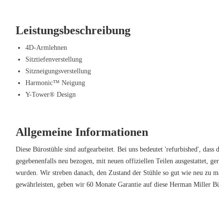
Einzigartiges und ikonisches Design – Von Architektur inspiriert, fü
Leicht und nachhaltig – Effizienter Materialeinsatz mit Rücksicht au
Leistungsbeschreibung
Unterstützender Rückenrahmen – Sorgt für eine ausgewogene Sitzhal
Belüftetes Design – Offene Rückenstruktur fördert die Luftzirkulation
4D-Armlehnen
Kompakt und vielseitig – Ideal für Homeoffice und Büro.
Sitztiefenverstellung
Elegante Rot-Ausführung – Zeitlos und professionell mit modernem 
Sitzneigungsverstellung
Harmonic™ Neigung
Y-Tower® Design
Allgemeine Informationen
Diese Bürostühle sind aufgearbeitet. Bei uns bedeutet 'refurbished', dass d
gegebenenfalls neu bezogen, mit neuen offiziellen Teilen ausgestattet, gere
wurden. Wir streben danach, den Zustand der Stühle so gut wie neu zu m
gewährleisten, geben wir 60 Monate Garantie auf diese Herman Miller Bü