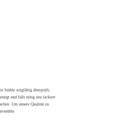
r Komfort entworfen.
f die Umwelt.
tung ohne Einschränkungen.
.
Touch.
ie Stühle sorgfältig überprüft,
inigt und falls nötig neu lackiert
achen. Um unsere Qualität zu
rostühle.