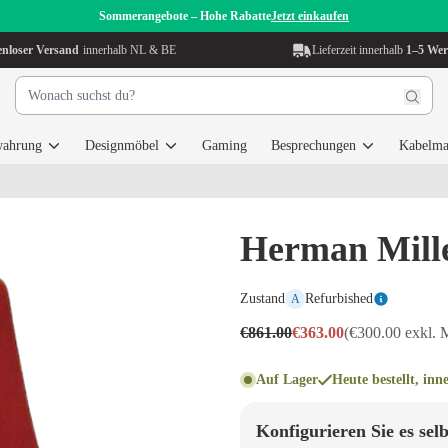
Sommerangebote – Hohe Rabatte
Jetzt einkaufen
enloser Versand
innerhalb NL & BE
Lieferzeit innerhalb
1–5 Wer
wahrung
Designmöbel
Gaming
Besprechungen
Kabelma
Herman Mille
Zustand
Refurbished
A
€861.00
€363.00
(€300.00 exkl. 
Auf Lager
Heute bestellt, inn
Konfigurieren Sie es selb