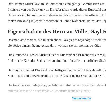
Der
Herman Miller Sayl in Rot
bietet eine einzigartige Kombination aus
Inspiriert von der Struktur von Hängebrücken wurde dieser Bürostuhl e
Unterstützung bei minimalem Materialeinsatz zu bieten. Das offene, luft
echten Blickfang in jedem Arbeitsbereich, ohne Kompromisse bei der E
Eigenschaften des Herman Miller Sayl 
Das markante rahmenlose Rückenlehnen-Design des Sayl sorgt für ein freie
die nötige Unterstützung genau dort, wo man sie am meisten benötigt.
Die elastische Y-Tower-Struktur in der Rückenlehne ist nicht nur ein visu
funktionale Kern des Stuhls, der zu einer komfortablen, natürlichen Sitzh
Der Sayl wurde mit Blick auf Nachhaltigkeit entwickelt. Dank des effizien
Stuhl leicht und umweltfreundlich, ohne Abstriche bei Qualität oder Stil.
Die tiefschwarze Farbgebung verleiht dem Stuhl einen modernen, elegant
minimalistische wie auch kreative Arbeitsumgebungen einfügt.
Weiterlesen
Vorteile des Herman Miller Sayl Rot