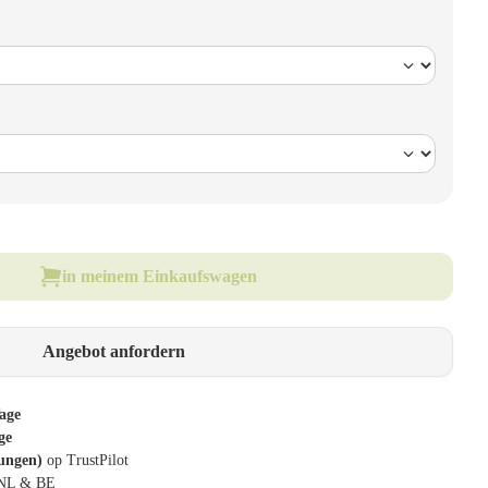
in meinem Einkaufswagen
Angebot anfordern
age
ge
tungen)
op TrustPilot
 NL & BE