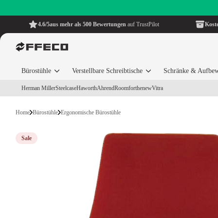
4.6/5
aus mehr als 500 Bewertungen
auf TrustPilot
Kost
Bürostühle
Verstellbare Schreibtische
Schränke & Aufbe
Herman Miller
Steelcase
Haworth
Ahrend
Roomforthenew
Vitra
Home
Bürostühle
Ergonomische Bürostühle
Sale