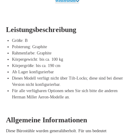
Weiterlesen
Vorteile des Herman Miller Aeron Graphite
Perfekte Passform für mittelgroße Nutzer – Komfort und Ergonomie
in einem.
Atmungsaktives Pellicle-Mesh – verhindert Wärmeentwicklung und
Leistungsbeschreibung
verbessert die Belüftung.
Kinemat-Mechanismus – unterstützt natürliche Bewegungen und eine
Größe: B
gesunde Sitzhaltung.
Polsterung: Graphite
Langlebig und strapazierfähig – hochwertige Materialien für
Rahmenfarbe: Graphite
jahrelangen Gebrauch.
Körpergewicht: bis ca. 100 kg
Modernes, elegantes Design – die Graphite-Oberfläche sorgt für
Körpergröße: bis ca. 190 cm
einen luxuriösen, professionellen Look.
Ab Lager konfigurierbar
Dieses Modell verfügt nicht über Tilt-Locks; diese sind bei dieser
Version nicht konfigurierbar.
Für alle verfügbaren Optionen sehen Sie sich bitte die anderen
Herman Miller Aeron-Modelle an.
Allgemeine Informationen
Diese Bürostühle wurden generalüberholt. Für uns bedeutet