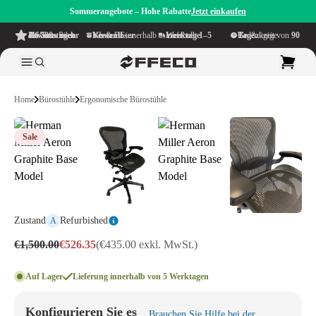
Sommerangebote – Hohe Rabatte
Jetzt einkaufen
4.6/5
aus mehr als 500 Bewertungen
auf TrustPilot
Kostenloser Versand
innerhalb NL & BE
Lieferzeit innerhalb
1–5 Werktage
Großzügige Bedenkzeit von
90 Tage
Home
Bürostühle
Ergonomische Bürostühle
Sale
Zustand
Refurbished
A
€1,500.00
€526.35
(€435.00 exkl. MwSt.)
Auf Lager
Lieferung innerhalb von 5 Werktagen
Konfigurieren Sie es
Brauchen Sie Hilfe bei der