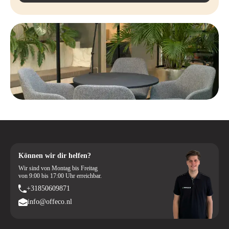
Möchten Sie Ihren Arbeitsplatz komfortabler und ergonomischer
gestalten? Mit dem Steelcase Reply Air entscheiden Sie sich für einen
unbenutzten Bürostuhl, der Komfort, Qualität und
Benutzerfreundlichkeit perfekt miteinander verbindet. Bestellen Sie
Ihren Steelcase Reply Air ganz einfach bei Offeco und profitieren Sie
von einer schnellen Lieferung, freundlichem Service und 90 Tagen
Rückgaberecht. Sollten Sie noch Fragen haben, helfen wir Ihnen gerne
dabei, die richtige Wahl zu treffen.
Können wir dir helfen?
Wir sind von Montag bis Freitag
von 9:00 bis 17:00 Uhr erreichbar.
+31850609871
info@offeco.nl