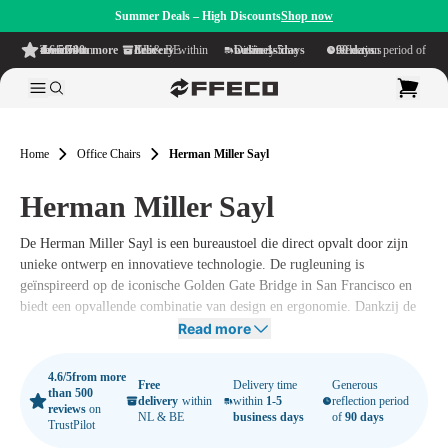
Summer Deals – High Discounts
Shop now
4.6/5
from more than 500 reviews
on TrustPilot
Free delivery
within NL & BE
Delivery time within
1-5 business days
Generous reflection period of
90 days
Home
Office Chairs
Herman Miller Sayl
Herman Miller Sayl
De Herman Miller Sayl is een bureaustoel die direct opvalt door zijn
unieke ontwerp en innovatieve technologie. De rugleuning is
geïnspireerd op de iconische Golden Gate Bridge in San Francisco en
biedt een opvallende combinatie van design en ergonomie. Dankzij de
slimme Y-Tower-constructie en de gespannen rugleuning ervaar je een
Read more
perfecte balans tussen ondersteuning en bewegingsvrijheid.
4.6/5
from more
De Sayl onderscheidt zich door het gebruik van een minimale
Free
Delivery time
Generous
than 500
delivery
within
within
1-5
reflection period
hoeveelheid materialen zonder concessies te doen aan kwaliteit of
reviews
on
NL & BE
business days
of
90 days
TrustPilot
duurzaamheid. Deze
Herman Miller bureaustoel
is ontworpen met oog