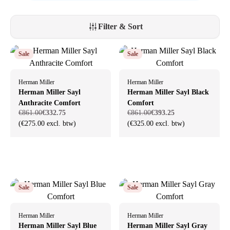
voor het milieu en maakt gebruik van duurzame en hoogwaardige
materialen die lang meegaan. Dit maakt de Sayl niet alleen een
ergonomische, maar ook een bewuste keuze voor een moderne
Filter & Sort
werkplek.
Sale
Sale
Herman Miller
Herman Miller
Herman Miller Sayl
Herman Miller Sayl Black
Anthracite Comfort
Comfort
€861.00
€332.75
€861.00
€393.25
(€275.00 excl. btw)
(€325.00 excl. btw)
Sale
Sale
Herman Miller
Herman Miller
Herman Miller Sayl Blue
Herman Miller Sayl Gray