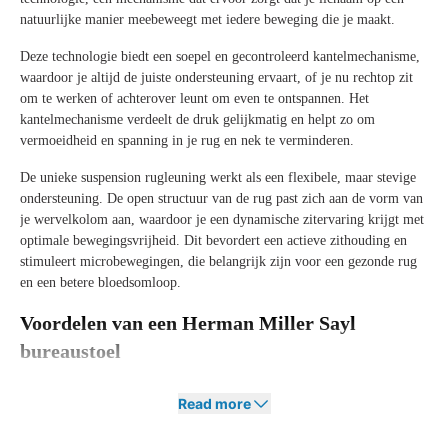
natuurlijke manier meebeweegt met iedere beweging die je maakt.
Deze technologie biedt een soepel en gecontroleerd kantelmechanisme,
waardoor je altijd de juiste ondersteuning ervaart, of je nu rechtop zit
om te werken of achterover leunt om even te ontspannen. Het
kantelmechanisme verdeelt de druk gelijkmatig en helpt zo om
vermoeidheid en spanning in je rug en nek te verminderen.
De unieke suspension rugleuning werkt als een flexibele, maar stevige
ondersteuning. De open structuur van de rug past zich aan de vorm van
je wervelkolom aan, waardoor je een dynamische zitervaring krijgt met
optimale bewegingsvrijheid. Dit bevordert een actieve zithouding en
stimuleert microbewegingen, die belangrijk zijn voor een gezonde rug
en een betere bloedsomloop.
Voordelen van een Herman Miller Sayl
bureaustoel
De Herman Miller Sayl combineert iconisch design met hoogstaande
Read more
ergonomie en slimme technologie. We hebben de belangrijkste
voordelen van deze stoel op een rij gezet voor je: