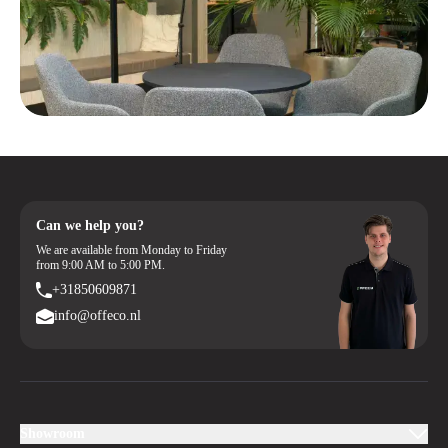
milieu.
Bestellen bij Offeco is eenvoudig en betrouwbaar. Je geniet van gratis
verzending binnen Nederland en België, snelle levering en ruime
bedenktijd om te ervaren of de stoel echt bij je past. Koop jouw
Herman Miller Sayl vandaag nog bij Offeco en creëer een werkplek
waar je elke dag met plezier zit.
Can we help you?
We are available from Monday to Friday
from 9:00 AM to 5:00 PM.
+31850609871
info@offeco.nl
Showroom