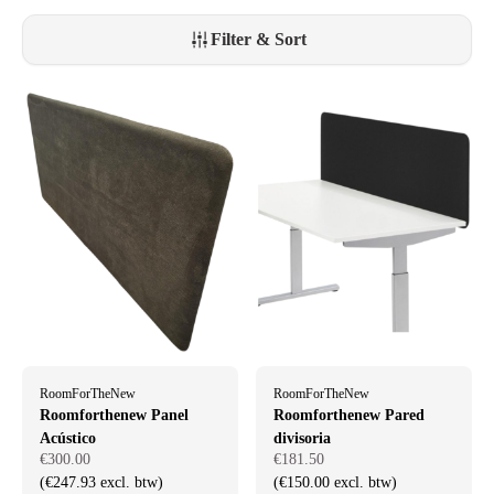
Filter & Sort
RoomForTheNew
RoomForTheNew
Roomforthenew Panel
Roomforthenew Pared
Acústico
divisoria
€300.00
€181.50
(€247.93 excl. btw)
(€150.00 excl. btw)