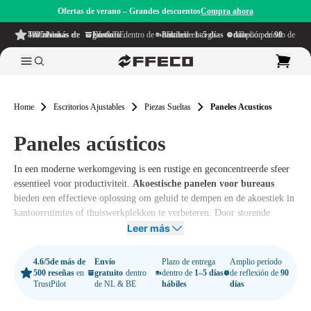
Ofertas de verano – Grandes descuentos
Compra ahora
4.6/5
de más de 500 reseñas
en TrustPilot
Envío gratuito
dentro de NL & BE
Plazo de entrega dentro de
1–5 días hábiles
Amplio período de reflexión de
90 días
Home
Escritorios Ajustables
Piezas Sueltas
Paneles Acusticos
Paneles acústicos
In een moderne werkomgeving is een rustige en geconcentreerde sfeer
essentieel voor productiviteit.
Akoestische panelen voor bureaus
bieden een effectieve oplossing om geluid te dempen en de akoestiek in
kantoorruimtes of thuiswerkplekken te verbeteren. Door storende
geluiden te verminderen, creëer je een comfortabele werkomgeving
Leer más
waarin je je beter kunt focussen.
4.6/5
de más de
Envío
Plazo de entrega
Amplio período
500 reseñas
en
gratuito
dentro
dentro de
1–5 días
de reflexión de
90
TrustPilot
de NL & BE
hábiles
días