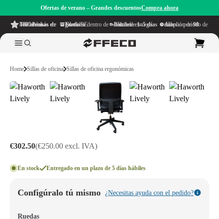
Ofertas de verano – Grandes descuentos
Compra ahora
4.6/5
de más de 500 reseñas
en TrustPilot
Envío gratuito
dentro de NL & BE
Plazo de entrega dentro de
1–5 días hábiles
Amplio período de reflexión de
90 días
Home
Sillas de oficina
Sillas de oficina ergonómicas
€302.50
(€250.00 excl. IVA)
En stock
Entregado en un plazo de 5 días hábiles
Configúralo tú mismo
¿Necesitas ayuda con el pedido?
Ruedas