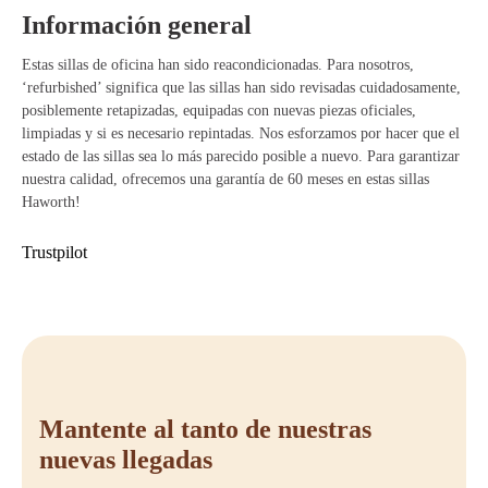
largas jornadas.
Información general
Apta para diferentes entornos: Ideal para casa y oficina.
Calidad duradera: Diseñada para un uso intensivo y prolongado.
Estas sillas de oficina han sido reacondicionadas. Para nosotros,
‘refurbished’ significa que las sillas han sido revisadas cuidadosamente,
posiblemente retapizadas, equipadas con nuevas piezas oficiales,
limpiadas y si es necesario repintadas. Nos esforzamos por hacer que el
estado de las sillas sea lo más parecido posible a nuevo. Para garantizar
nuestra calidad, ofrecemos una garantía de 60 meses en estas sillas
Haworth!
Trustpilot
Mantente al tanto de nuestras
nuevas llegadas