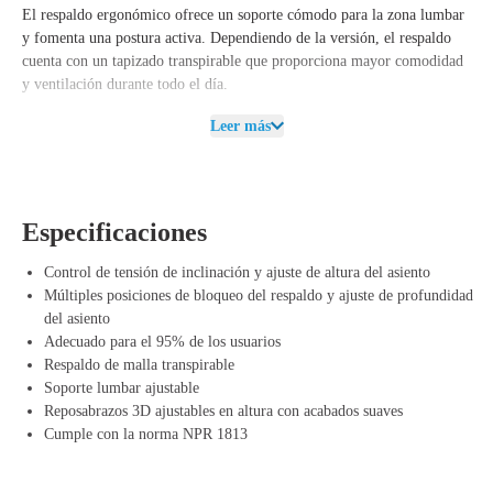
El respaldo ergonómico ofrece un soporte cómodo para la zona lumbar
y fomenta una postura activa. Dependiendo de la versión, el respaldo
cuenta con un tapizado transpirable que proporciona mayor comodidad
y ventilación durante todo el día.
Los reposabrazos son ajustables, lo que te permite adaptarlos fácilmente
Leer más
a tu cuerpo y postura de trabajo. Además, puedes ajustar la altura del
asiento y, en muchos casos, también la profundidad, lo que hace que la
silla sea adecuada para diferentes usuarios y entornos de trabajo.
Especificaciones
Con su diseño moderno y elegante, la Haworth Lively encaja
perfectamente en diferentes entornos de oficina. La silla está fabricada
Control de tensión de inclinación y ajuste de altura del asiento
con materiales duraderos y diseñada para un uso intensivo diario.
Múltiples posiciones de bloqueo del respaldo y ajuste de profundidad
del asiento
Ventajas de la Haworth Lively
Adecuado para el 95% de los usuarios
Mecanismo sincrónico: Proporciona un soporte natural y favorece
Respaldo de malla transpirable
una postura saludable.
Soporte lumbar ajustable
Diseño ergonómico: Apoya la espalda y el cuerpo durante largos
Reposabrazos 3D ajustables en altura con acabados suaves
periodos de uso.
Cumple con la norma NPR 1813
Reposabrazos ajustables: Para mayor comodidad y postura correcta.
Materiales transpirables: Ofrecen comodidad y ventilación durante