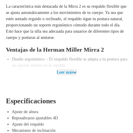
La característica más destacada de la Mirra 2 es su respaldo flexible que
se ajusta automáticamente a los movimientos de tu cuerpo. Ya sea que
estés sentado erguido o reclinado, el respaldo sigue tu postura natural,
proporcionando un soporte ergonómico cómodo durante todo el día.
Esto hace que la silla sea adecuada para usuarios de diferentes tipos de
cuerpo y posturas al sentarse.
Ventajas de la Herman Miller Mirra 2
Diseño ergonómico – El respaldo flexible se adapta a tu postura para
un soporte óptimo de la espalda.
Totalmente ajustable – Desde el ajuste de altura hasta los
Leer más
reposabrazos ajustables en 4D, la Mirra 2 ofrece un control total
sobre tu posición al sentarte.
Duradera y ecológica – Fabricada con un 45 % de materiales
reciclados y reciclable en un 93 %.
Especificaciones
Mecanismo de inclinación y resistencia – La silla se mueve contigo, y
puedes ajustar la resistencia de inclinación y el bloqueo para una
Ajuste de altura
comodidad máxima.
Reposabrazos ajustables 4D
Apta para todo tipo de cuerpo – Gracias a sus opciones de ajuste
Ajuste del respaldo
versátiles, la Mirra 2 se adapta a diferentes tamaños y posturas
Mecanismo de inclinación