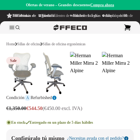
Ofertas de verano – Grandes descuentos
Compra ahora
4.6/5
de más de 500 reseñas
en TrustPilot
Envío gratuito
dentro de NL & BE
Plazo de entrega dentro de
1–5 días hábiles
Amplio período de reflexión de
90 días
Home
Sillas de oficina
Sillas de oficina ergonómicas
Sale
Condición
Refurbished
A
€1,350.00
€544.50
(€450.00 excl. IVA)
En stock
Entregado en un plazo de 5 días hábiles
Configúralo tú mismo
¿Necesitas ayuda con el pedido?