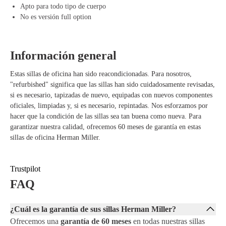
corporales.
Apto para todo tipo de cuerpo
Diseño moderno – El armazón de la Mirra 2 da a la silla una
No es versión full option
apariencia moderna que encaja en cualquier espacio de trabajo.
Información general
Estas sillas de oficina han sido reacondicionadas. Para nosotros,
"refurbished" significa que las sillas han sido cuidadosamente revisadas,
si es necesario, tapizadas de nuevo, equipadas con nuevos componentes
oficiales, limpiadas y, si es necesario, repintadas. Nos esforzamos por
hacer que la condición de las sillas sea tan buena como nueva. Para
garantizar nuestra calidad, ofrecemos 60 meses de garantía en estas
sillas de oficina Herman Miller.
Trustpilot
FAQ
¿Cuál es la garantía de sus sillas Herman Miller?
Ofrecemos una
garantía de 60 meses
en todas nuestras sillas