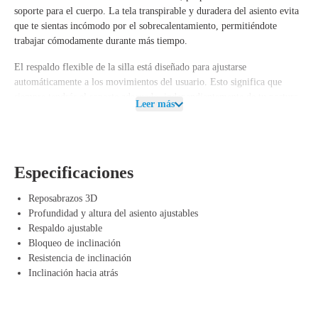
soporte para el cuerpo. La tela transpirable y duradera del asiento evita
que te sientas incómodo por el sobrecalentamiento, permitiéndote
trabajar cómodamente durante más tiempo.
El respaldo flexible de la silla está diseñado para ajustarse
automáticamente a los movimientos del usuario. Esto significa que
siempre tendrás el soporte adecuado, independientemente de tu postura.
Leer más
La cinemática avanzada asegura que la silla se mueva suavemente y
ayuda a reducir la presión sobre la columna vertebral y las caderas. Esto
hace que la silla sea ideal para usuarios que pasan mucho tiempo en una
posición sentada.
Especificaciones
Además, el Herman Miller Mirra también es una opción sostenible. La
silla está fabricada con un 42% de materiales reciclados y es un 96%
Reposabrazos 3D
reciclable. Esto hace que la Mirra sea una opción ecológica que tiene un
Profundidad y altura del asiento ajustables
impacto mínimo en el medio ambiente. Además, las piezas de la silla
Respaldo ajustable
pueden reemplazarse fácilmente, lo que prolonga la vida útil del
Bloqueo de inclinación
producto.
Resistencia de inclinación
Inclinación hacia atrás
Ventajas de Herman Miller Mirra Grey Black
Diseño ergonómico – La silla se adapta a tu cuerpo para un soporte