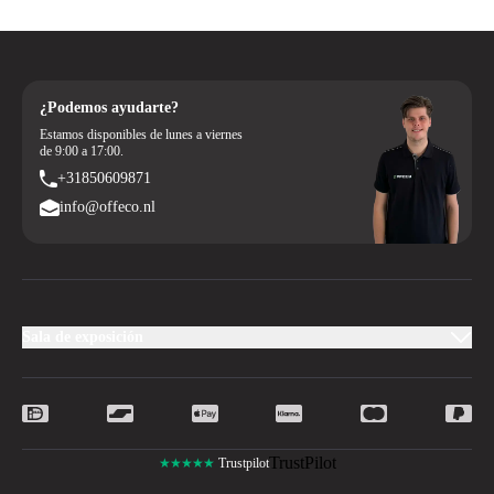
¿Podemos ayudarte?
Estamos disponibles de lunes a viernes
de 9:00 a 17:00.
+31850609871
info@offeco.nl
Sala de exposición
TrustPilot
★★★★★
Trustpilot