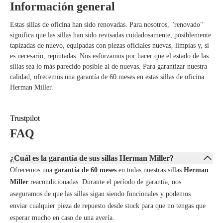
Información general
adecuado, independientemente de tu postura.
Sistema de suspensión AireWeave – Ofrece comodidad transpirable y
Estas sillas de oficina han sido renovadas. Para nosotros, "renovado"
ayuda a distribuir el peso uniformemente sobre la silla.
significa que las sillas han sido revisadas cuidadosamente, posiblemente
Sistema de cinemática – Asegura movimientos suaves que reducen la
tapizadas de nuevo, equipadas con piezas oficiales nuevas, limpias y, si
presión sobre la columna vertebral y las caderas.
es necesario, repintadas. Nos esforzamos por hacer que el estado de las
Sostenible – Hecho con un 42% de materiales reciclados y un 96%
sillas sea lo más parecido posible al de nuevas. Para garantizar nuestra
reciclable.
calidad, ofrecemos una garantía de 60 meses en estas sillas de oficina
Acabado elegante – El color Grey Black le da a la silla un aspecto
Herman Miller.
moderno y profesional que se adapta a cualquier espacio de trabajo.
Trustpilot
FAQ
¿Cuál es la garantía de sus sillas Herman Miller?
Ofrecemos una
garantía de 60 meses
en todas nuestras sillas
Herman
Miller
reacondicionadas. Durante el período de garantía, nos
aseguramos de que las sillas sigan siendo funcionales y podemos
enviar cualquier pieza de repuesto desde stock para que no tengas que
esperar mucho en caso de una avería.