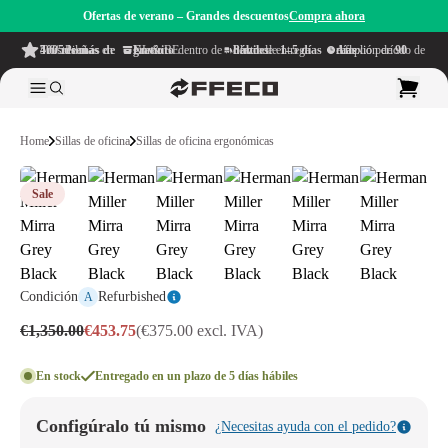
Ofertas de verano – Grandes descuentos
Compra ahora
4.6/5
de más de 500 reseñas
en TrustPilot
Envío gratuito
dentro de NL & BE
Plazo de entrega dentro de
1–5 días hábiles
Amplio período de reflexión de
90 días
Home
Sillas de oficina
Sillas de oficina ergonómicas
Sale
Condición
Refurbished
A
€1,350.00
€453.75
(€375.00 excl. IVA)
En stock
Entregado en un plazo de 5 días hábiles
Configúralo tú mismo
¿Necesitas ayuda con el pedido?