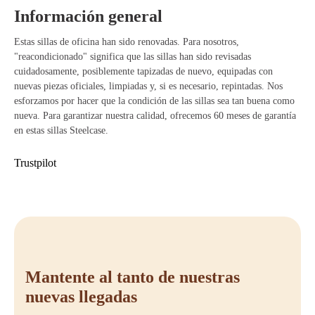
Información general
Ventajas de la silla de oficina Steelcase Leap
V1
Estas sillas de oficina han sido renovadas. Para nosotros,
"reacondicionado" significa que las sillas han sido revisadas
El respaldo flexible sigue tus movimientos sin esfuerzo para un
cuidadosamente, posiblemente tapizadas de nuevo, equipadas con
soporte óptimo.
nuevas piezas oficiales, limpiadas y, si es necesario, repintadas. Nos
El soporte lumbar alivia la parte baja de tu espalda y previene
esforzamos por hacer que la condición de las sillas sea tan buena como
molestias físicas.
nueva. Para garantizar nuestra calidad, ofrecemos 60 meses de garantía
Ajusta fácilmente la altura y profundidad del asiento para una postura
en estas sillas Steelcase.
de trabajo saludable y activa.
El diseño esbelto y los materiales de alta calidad proporcionan una
Trustpilot
apariencia elegante y duradera.
Comprar Steelcase Leap V1
¿Estás listo para llevar tu espacio de trabajo a un nivel superior y
trabajar con más comodidad? Opta por la Steelcase Leap V1 y
experimenta cómo una buena silla de oficina realmente marca la
diferencia. En Offeco, te beneficias de asesoramiento experto, excelente
servicio y 60 meses de garantía en esta silla. Nos complace ayudarte a
Mantente al tanto de nuestras
crear un entorno de trabajo saludable y sostenible, para que puedas
trabajar todos los días con gusto y sin molestias.
nuevas llegadas