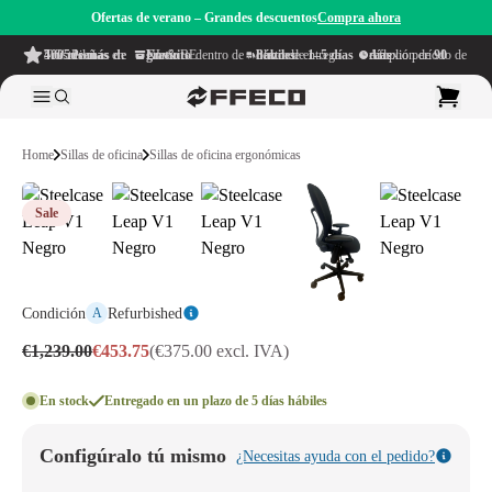
Ofertas de verano – Grandes descuentos
Compra ahora
4.6/5
de más de 500 reseñas
en TrustPilot
Envío gratuito
dentro de NL & BE
Plazo de entrega dentro de
1–5 días hábiles
Amplio período de reflexión de
90 días
Home
Sillas de oficina
Sillas de oficina ergonómicas
Sale
Condición
Refurbished
A
€1,239.00
€453.75
(€375.00 excl. IVA)
En stock
Entregado en un plazo de 5 días hábiles
Configúralo tú mismo
¿Necesitas ayuda con el pedido?