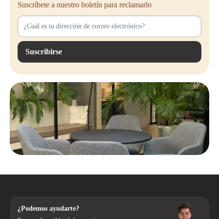
¿Quieres pedir la Steelcase Leap V1 directamente o tienes alguna
Suscríbete a nuestro boletín para reclamarlo
pregunta? No dudes en contactarnos o realizar tu pedido en línea. Nos
encargamos de una entrega rápida y, si lo deseas, nos llevamos tus
muebles de oficina antiguos, contribuyendo juntos a un futuro circular.
Haz tu pedido hoy y experimenta la diferencia de esta joya ergonómica
Suscribirse
en tu propio escritorio.
¿Podemos ayudarte?