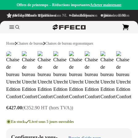
Offres de printemps – Réductions importantes
Acheter maintenant
4.6/5
à partir de plus de 500 avis
sur TrustPilot
Livraison gratuite
dans NL & BE
Délai de livraison dans
1–5 jours ouvrables
Délai de réflexion généreux de
90 jours
Home
Chaises de bureau
Chaises de bureau ergonomiques
€427.00
(€352.90 HT (hors TVA))
En stock
Livré sous 5 jours ouvrables
Configurez-le vous-