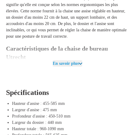
signifie qu'elle est conçue selon les normes ergonomiques les plus
élevées. Cette norme fournit à la chaise une assise réglable en hauteur,
un dossier d'au moins 22 cm de haut, un support lombaire, et des
accoudoirs d'au moins 20 cm. De plus, le dossier et l'assise sont
inclinables, ce qui vous permet de régler la chaise de manière optimale
pour une posture de travail correcte.
Caractéristiques de la chaise de bureau
Utrecht
En savoir plus
La chaise de bureau Utrecht Edition Comfort est équipée d'un
dossier
design réglable en hauteur
pour un soutien optimal du dos, avec un
soutien lombaire réglable en profondeur
pour un confort
supplémentaire dans le bas du dos. L'
assise confortable rembourrée
est
Spécifications
dotée de coutures et offre une expérience d'assise douce et durable,
tandis que l'
assise réglable de 6 cm
garantit un ajustement parfait.
Hauteur d'assise : 455-585 mm
Les accoudoirs de la chaise de bureau Utrecht Edition Comfort sont
Largeur d'assise : 475 mm
réglables en hauteur, largeur et profondeur
, ce qui assure une position
Profondeur d'assise : 450-510 mm
de travail ergonomique. Le
blocage des accoudoirs 4D
offre une
Largeur du dossier : 440 mm
stabilité supplémentaire et empêche le glissement pendant l'utilisation.
Hauteur totale : 960-1090 mm
Le
mécanisme Donati D109
avec réglage automatique du poids et