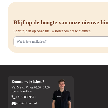
Blijf op de hoogte van onze nieuwe b
Schrijf je in op onze nieuwsbrief om het te claimen
Kunnen we je helpen?
Van Ma t/m Vr van 09:00 - 17:00
zijn we bereikbaar.
+31850609871
info@offeco.nl