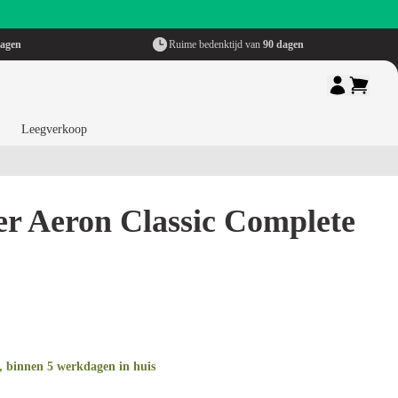
dagen
Ruime bedenktijd van
90 dagen
Leegverkoop
r Aeron Classic Complete
, binnen 5 werkdagen in huis