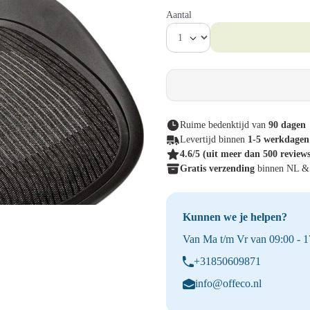
Aantal
Ruime bedenktijd van
90 dagen
Levertijd binnen
1-5 werkdagen
4.6/5
(uit meer dan 500 review
Gratis verzending
binnen NL 
Kunnen we je helpen?
Van Ma t/m Vr van 09:00 - 17
+31850609871
info@offeco.nl