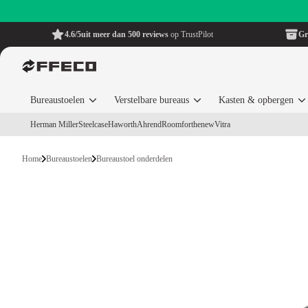
4.6/5
uit meer dan 500 reviews
op TrustPilot
Gr
Bureaustoelen
Verstelbare bureaus
Kasten & opbergen
Herman Miller
Steelcase
Haworth
Ahrend
Roomforthenew
Vitra
Home
Bureaustoelen
Bureaustoel onderdelen