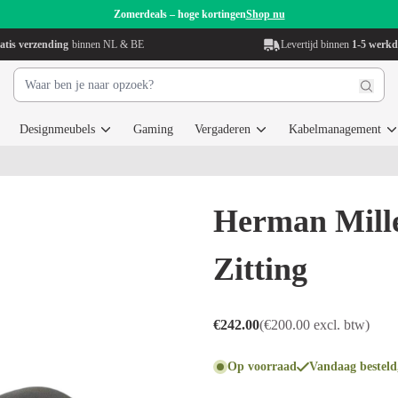
Zomerdeals – hoge kortingen
Shop nu
atis verzending
binnen NL & BE
Levertijd binnen
1-5 werk
Designmeubels
Gaming
Vergaderen
Kabelmanagement
Herman Mille
Zitting
€242.00
(€200.00 excl. btw)
Op voorraad
Vandaag besteld