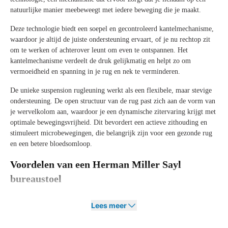
natuurlijke manier meebeweegt met iedere beweging die je maakt.
Deze technologie biedt een soepel en gecontroleerd kantelmechanisme,
waardoor je altijd de juiste ondersteuning ervaart, of je nu rechtop zit
om te werken of achterover leunt om even te ontspannen. Het
kantelmechanisme verdeelt de druk gelijkmatig en helpt zo om
vermoeidheid en spanning in je rug en nek te verminderen.
De unieke suspension rugleuning werkt als een flexibele, maar stevige
ondersteuning. De open structuur van de rug past zich aan de vorm van
je wervelkolom aan, waardoor je een dynamische zitervaring krijgt met
optimale bewegingsvrijheid. Dit bevordert een actieve zithouding en
stimuleert microbewegingen, die belangrijk zijn voor een gezonde rug
en een betere bloedsomloop.
Voordelen van een Herman Miller Sayl
bureaustoel
De Herman Miller Sayl combineert iconisch design met hoogstaande
Lees meer
ergonomie en slimme technologie. We hebben de belangrijkste
voordelen van deze stoel op een rij gezet voor je: