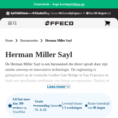
Zomerdeals – hoge kortingen
Shop nu
4.6/5
uit meer dan 500 reviews
op TrustPilot
Gratis verzending
binnen NL & BE
Levertijd binnen
1-5 werkdagen
Ruime bedenktijd van
90 dagen
Home
Bureaustoelen
Herman Miller Sayl
Herman Miller Sayl
De Herman Miller Sayl is een bureaustoel die direct opvalt door zijn
unieke ontwerp en innovatieve technologie. De rugleuning is
geïnspireerd op de iconische Golden Gate Bridge in San Francisco en
biedt een opvallende combinatie van design en ergonomie. Dankzij de
slimme Y-Tower-constructie en de gespannen rugleuning ervaar je een
Lees meer
perfecte balans tussen ondersteuning en bewegingsvrijheid.
4.6/5
uit meer
De Sayl onderscheidt zich door het gebruik van een minimale
Gratis
dan 500
Levertijd binnen
Ruime bedenktijd
verzending
binnen
hoeveelheid materialen zonder concessies te doen aan kwaliteit of
reviews
op
1-5 werkdagen
van
90 dagen
NL & BE
TrustPilot
duurzaamheid. Deze
Herman Miller bureaustoel
is ontworpen met oog