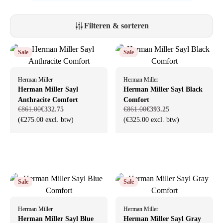
voor het milieu en maakt gebruik van duurzame en hoogwaardige
materialen die lang meegaan. Dit maakt de Sayl niet alleen een
ergonomische, maar ook een bewuste keuze voor een moderne
Filteren & sorteren
werkplek.
Sale
Sale
Herman Miller
Herman Miller
Herman Miller Sayl
Herman Miller Sayl Black
Anthracite Comfort
Comfort
€861.00
€332.75
€861.00
€393.25
(€275.00 excl. btw)
(€325.00 excl. btw)
Sale
Sale
Herman Miller
Herman Miller
Herman Miller Sayl Blue
Herman Miller Sayl Gray