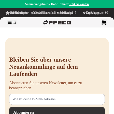
Sommerangebote – Hohe Rabatte
Jetzt einkaufen
4.6/5
aus mehr als 500 Bewertungen
auf TrustPilot
Kostenloser Versand
innerhalb NL & BE
Lieferzeit innerhalb
1–5 Werktage
Großzügige Bedenkzeit von
90 Tage
Bleiben Sie über unsere
Neuankömmlinge auf dem
Laufenden
Abonnieren Sie unseren Newsletter, um es zu
beanspruchen
Abonnieren