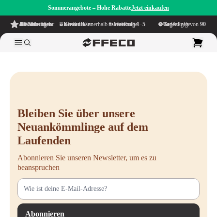
Sommerangebote – Hohe Rabatte
Jetzt einkaufen
4.6/5
aus mehr als 500 Bewertungen
auf TrustPilot
Kostenloser Versand
innerhalb NL & BE
Lieferzeit innerhalb
1–5 Werktage
Großzügige Bedenkzeit von
90 Tage
Bleiben Sie über unsere
Neuankömmlinge auf dem
Laufenden
Abonnieren Sie unseren Newsletter, um es zu
beanspruchen
Abonnieren