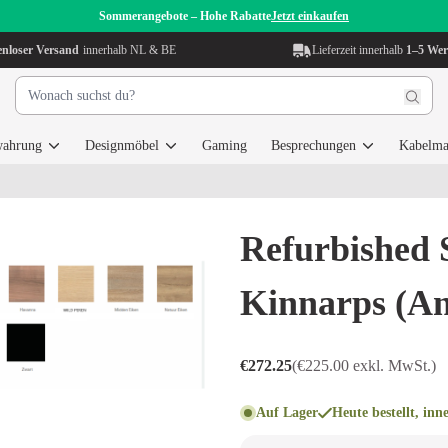
Sommerangebote – Hohe Rabatte
Jetzt einkaufen
enloser Versand
innerhalb NL & BE
Lieferzeit innerhalb
1–5 Wer
wahrung
Designmöbel
Gaming
Besprechungen
Kabelma
Refurbished S
Kinnarps (An
€272.25
(€225.00 exkl. MwSt.)
Auf Lager
Heute bestellt, inn