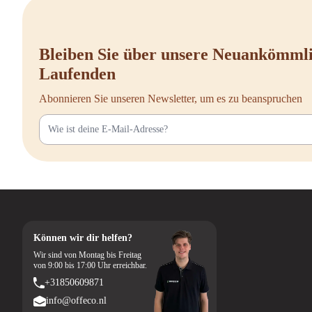
Bleiben Sie über unsere Neuankömml
Laufenden
Abonnieren Sie unseren Newsletter, um es zu beanspruchen
Können wir dir helfen?
Wir sind von Montag bis Freitag
von 9:00 bis 17:00 Uhr erreichbar.
+31850609871
info@offeco.nl