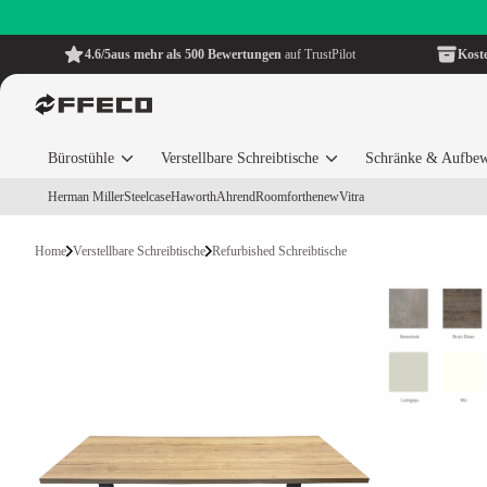
4.6/5
aus mehr als 500 Bewertungen
auf TrustPilot
Kost
Bürostühle
Verstellbare Schreibtische
Schränke & Aufbe
Herman Miller
Steelcase
Haworth
Ahrend
Roomforthenew
Vitra
Home
Verstellbare Schreibtische
Refurbished Schreibtische