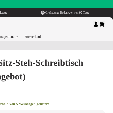
ktage
Großzügige Bedenkzeit von
90 Tage
nagement
Ausverkauf
itz-Steh-Schreibtisch
gebot)
erhalb von 5 Werktagen geliefert