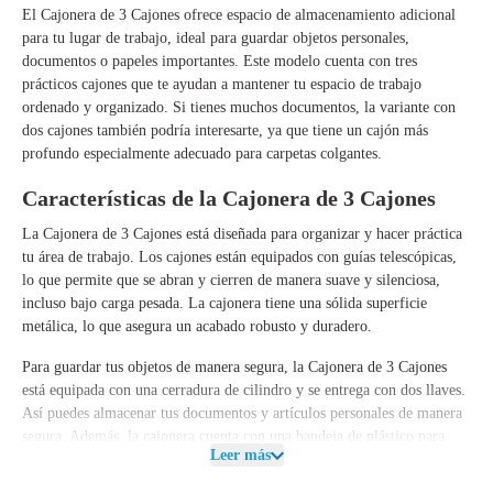
El
Cajonera de 3 Cajones
ofrece espacio de almacenamiento adicional
para tu lugar de trabajo, ideal para guardar objetos personales,
documentos o papeles importantes. Este modelo cuenta con tres
prácticos cajones que te ayudan a mantener tu espacio de trabajo
ordenado y organizado. Si tienes muchos documentos, la variante con
dos cajones también podría interesarte, ya que tiene un cajón más
profundo especialmente adecuado para
carpetas colgantes
.
Características de la Cajonera de 3 Cajones
La
Cajonera de 3 Cajones
está diseñada para organizar y hacer práctica
tu área de trabajo. Los cajones están equipados con
guías telescópicas
,
lo que permite que se abran y cierren de manera suave y silenciosa,
incluso bajo carga pesada. La cajonera tiene una sólida
superficie
metálica
, lo que asegura un acabado robusto y duradero.
Para guardar tus objetos de manera segura, la
Cajonera de 3 Cajones
está equipada con una
cerradura de cilindro
y se entrega con
dos llaves
.
Así puedes almacenar tus documentos y artículos personales de manera
segura. Además, la cajonera cuenta con una
bandeja de plástico para
Leer más
bolígrafos
, lo que es ideal para guardar pequeños accesorios de oficina,
como bolígrafos, cuadernos o clips.