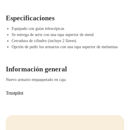
Esta cajonera está disponible en varios
colores
, incluyendo
negro
,
aluminio
y
blanco
, para que se adapte perfectamente a tu oficina.
Especificaciones
Además, existe la opción de pedir la cajonera con una
cubierta superior
de melamina
, lo que mejora aún más el acabado y la apariencia del
Equipado con guías telescópicas
mueble.
Se entrega de serie con una tapa superior de metal
Cerradura de cilindro (incluye 2 llaves)
Ventajas de la Cajonera de 3 Cajones
Opción de pedir los armarios con una tapa superior de melamina
Espacio de almacenamiento eficiente – Los tres cajones ofrecen
suficiente espacio para ordenar y tener a mano tus documentos,
objetos personales y suministros de oficina.
Información general
Diseño ergonómico – La cajonera de 3 Cajones es ideal para
combinar con un escritorio de pie, manteniendo siempre el espacio de
Nuevo armario empaquetado en caja.
trabajo ordenado y permitiendo que la mesa quede encima de la
cajonera aunque cambies de altura.
Trustpilot
Seguro y ordenado – La cerradura de cilindro asegura que tus
documentos valiosos se guarden de manera segura, mientras que la
bandeja de plástico para bolígrafos organiza pequeños objetos.
Duradero y elegante – La superficie metálica y las guías telescópicas
contribuyen a la larga vida útil de la cajonera, mientras que las
diferentes opciones de color permiten que el mueble se adapte