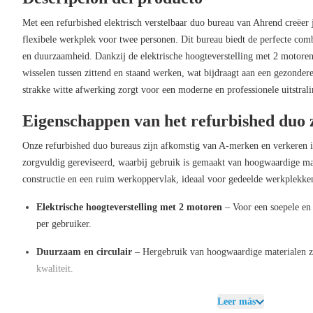
Met een refurbished elektrisch verstelbaar duo bureau van Ahrend creëer
flexibele werkplek voor twee personen. Dit bureau biedt de perfecte comb
en duurzaamheid. Dankzij de elektrische hoogteverstelling met 2 motoren
wisselen tussen zittend en staand werken, wat bijdraagt aan een gezonde
strakke witte afwerking zorgt voor een moderne en professionele uitstrali
Eigenschappen van het refurbished duo z
Onze refurbished duo bureaus zijn afkomstig van A-merken en verkeren in
zorgvuldig gereviseerd, waarbij gebruik is gemaakt van hoogwaardige mate
constructie en een ruim werkoppervlak, ideaal voor gedeelde werkplekke
Elektrische hoogteverstelling met 2 motoren
– Voor een soepele en 
per gebruiker.
Duurzaam en circulair
– Hergebruik van hoogwaardige materialen zo
kwaliteit.
Stabiel en stevig onderstel
– Ontworpen voor langdurig en intensief 
Leer más