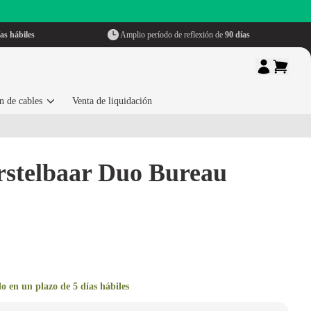
as hábiles
Amplio período de reflexión de
90 días
n de cables
Venta de liquidación
erstelbaar Duo Bureau
o en un plazo de 5 días hábiles