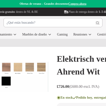
Ofertas de verano – Grandes descuentos
Compra ahora
vío gratuito
dentro de NL & BE
Plazo de entrega dentro de
1–5 dí
enamiento
Muebles de diseño
Gaming
Reuniones
Gestió
Elektrisch v
Ahrend Wit
£726.00
(£600.00 excl. IVA)
En stock
Pedido hoy, entregad