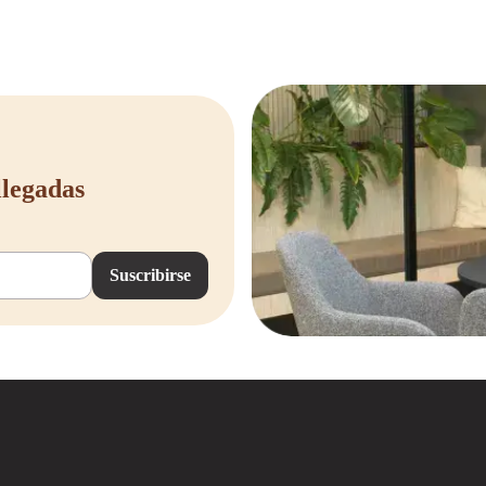
woorde werkoplossing.
llegadas
Suscribirse