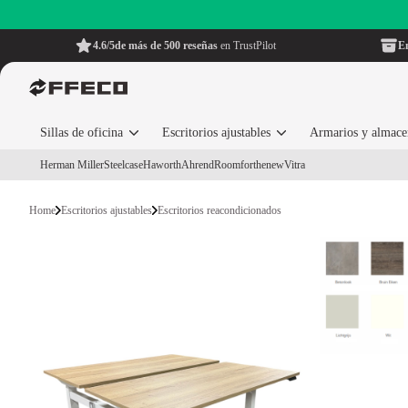
4.6/5
de más de 500 reseñas
en TrustPilot
En
Sillas de oficina
Escritorios ajustables
Armarios y almac
Herman Miller
Steelcase
Haworth
Ahrend
Roomforthenew
Vitra
Home
Escritorios ajustables
Escritorios reacondicionados