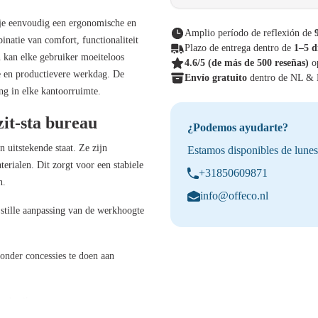
 je eenvoudig een ergonomische en
Amplio período de reflexión de
inatie van comfort, functionaliteit
Plazo de entrega dentro de
1–5 d
 kan elke gebruiker moeiteloos
4.6/5
(de más de 500 reseñas)
o
re en productievere werkdag. De
Envío gratuito
dentro de NL &
ng in elke kantoorruimte.
it-sta bureau
¿Podemos ayudarte?
 uitstekende staat. Ze zijn
Estamos disponibles de lunes
rialen. Dit zorgt voor een stabiele
+31850609871
n.
info@offeco.nl
stille aanpassing van de werkhoogte
nder concessies te doen aan
gebruik.