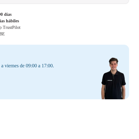
90 días
ías hábiles
p TrustPilot
 BE
 a viernes de 09:00 a 17:00.