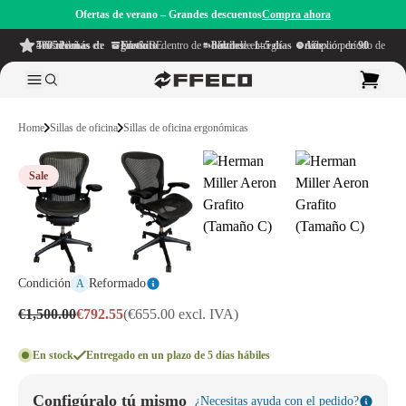
Ofertas de verano – Grandes descuentos
Compra ahora
4.6/5
de más de 500 reseñas
en TrustPilot
Envío gratuito
dentro de NL & BE
Plazo de entrega dentro de
1–5 días hábiles
Amplio período de reflexión de
90 días
Home
Sillas de oficina
Sillas de oficina ergonómicas
Sale
Condición
Reformado
A
€1,500.00
€792.55
(€655.00 excl. IVA)
En stock
Entregado en un plazo de 5 días hábiles
Configúralo tú mismo
¿Necesitas ayuda con el pedido?