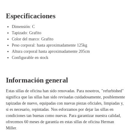
Con el elegante color Grafito, la silla adquiere una apariencia moderna
y elegante que se adapta sin esfuerzo a entornos tanto corporativos
como de oficina en casa.
Especificaciones
Ventajas de Herman Miller Aeron Grafito
Dimensión: C
Tapizado: Grafito
Ajuste perfecto para usuarios de tamaño mediano – Comodidad y
Color del marco: Grafito
ergonomía en uno.
Peso corporal: hasta aproximadamente 125kg
Malla Pellicle transpirable – Evita la acumulación de calor y fomenta
Altura corporal hasta aproximadamente 205cm
la ventilación.
Configurable en stock
Mecanismo Kinemat – Soporta movimientos naturales y una postura
saludable.
Duradera y resistente al desgaste – Materiales de alta calidad para uso
prolongado.
Información general
Totalmente ajustable – Ajusta la silla con varias opciones, desde
básica hasta totalmente equipada.
Estas sillas de oficina han sido renovadas. Para nosotros, "refurbished"
Diseño moderno y elegante – El acabado en Grafito ofrece una
significa que las sillas han sido revisadas cuidadosamente, posiblemente
apariencia lujosa y profesional.
tapizadas de nuevo, equipadas con nuevas piezas oficiales, limpiadas y,
si es necesario, repintadas. Nos esforzamos por dejar las sillas en
condiciones tan buenas como nuevas. Para garantizar nuestra calidad,
ofrecemos 60 meses de garantía en estas sillas de oficina Herman
Miller.