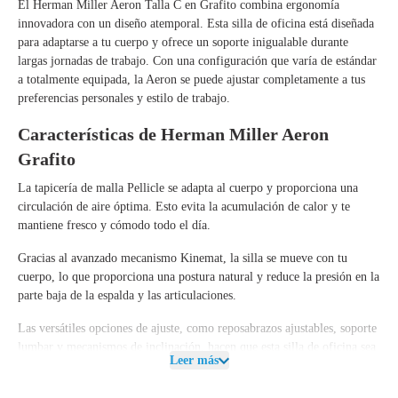
El
Herman Miller Aeron Talla C en Grafito
combina ergonomía
innovadora con un diseño atemporal. Esta silla de oficina está diseñada
para adaptarse a tu cuerpo y ofrece un soporte inigualable durante
largas jornadas de trabajo. Con una
configuración que varía de estándar
a totalmente equipada
, la Aeron se puede ajustar completamente a tus
preferencias personales y estilo de trabajo.
Características de Herman Miller Aeron
Grafito
La tapicería de malla Pellicle se adapta al cuerpo y proporciona una
circulación de aire óptima. Esto evita la acumulación de calor y te
mantiene fresco y cómodo todo el día.
Gracias al avanzado mecanismo Kinemat, la silla se mueve con tu
cuerpo, lo que proporciona una postura natural y reduce la presión en la
parte baja de la espalda y las articulaciones.
Las versátiles opciones de ajuste, como reposabrazos ajustables, soporte
lumbar y mecanismos de inclinación, hacen que esta silla de oficina sea
Leer más
adecuada para cualquier usuario y entorno de trabajo.