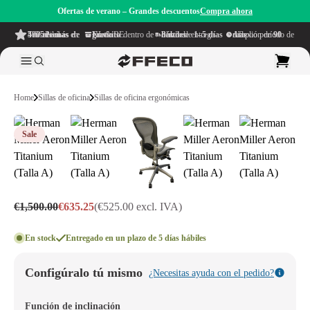
Ofertas de verano – Grandes descuentos
Compra ahora
4.6/5
de más de 500 reseñas
en TrustPilot
Envío gratuito
dentro de NL & BE
Plazo de entrega dentro de
1–5 días hábiles
Amplio período de reflexión de
90 días
Home
Sillas de oficina
Sillas de oficina ergonómicas
Sale
€1,500.00
€635.25
(€525.00 excl. IVA)
En stock
Entregado en un plazo de 5 días hábiles
Configúralo tú mismo
¿Necesitas ayuda con el pedido?
Función de inclinación