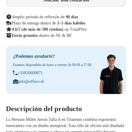
Amplio período de reflexión de
90 días
Plazo de entrega dentro de
1–5 días hábiles
4.6/5
(de más de 500 reseñas)
op TrustPilot
Envío gratuito
dentro de NL & BE
¿Podemos ayudarte?
Estamos disponibles de lunes a viernes de 09:00 a 17:00.
+31850609871
info@offeco.nl
Descripción del producto
La
Herman Miller Aeron Talla A en Titanium
combina ergonomía
innovadora con un diseño atemporal. Esta silla de oficina está diseñada
para adaptarse a tu cuerpo y ofrece un soporte inigualable durante