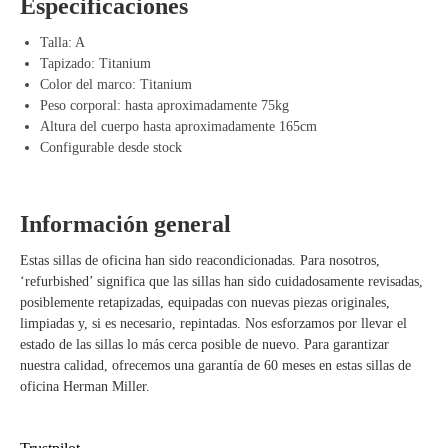
Especificaciones
Ventajas de Herman Miller Aeron Titanium
Talla: A
Tapizado: Titanium
Ajuste perfecto para usuarios de tamaño medio – Comodidad y
Color del marco: Titanium
ergonomía en uno.
Peso corporal: hasta aproximadamente 75kg
Malla Pellicle transpirable – Evita la acumulación de calor y favorece
Altura del cuerpo hasta aproximadamente 165cm
la ventilación.
Configurable desde stock
Mecanismo Kinemat – Apoya los movimientos naturales y una
postura saludable.
Duradero y resistente al desgaste – Materiales de alta calidad para un
uso prolongado.
Información general
Totalmente ajustable – Personaliza la silla con varias opciones, de
básico a full-option.
Estas sillas de oficina han sido reacondicionadas. Para nosotros,
Diseño moderno y elegante – El acabado Titanium proporciona una
‘refurbished’ significa que las sillas han sido cuidadosamente revisadas,
apariencia lujosa y profesional.
posiblemente retapizadas, equipadas con nuevas piezas originales,
limpiadas y, si es necesario, repintadas. Nos esforzamos por llevar el
estado de las sillas lo más cerca posible de nuevo. Para garantizar
nuestra calidad, ofrecemos una garantía de 60 meses en estas sillas de
oficina Herman Miller.