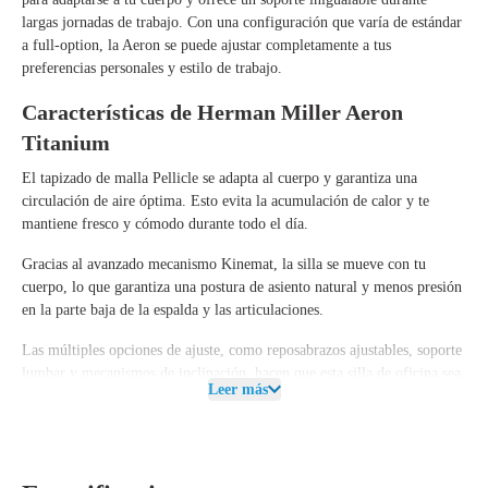
largas jornadas de trabajo. Con una
configuración que varía de estándar
a full-option
, la Aeron se puede ajustar completamente a tus
preferencias personales y estilo de trabajo.
Características de Herman Miller Aeron
Titanium
El tapizado de malla Pellicle se adapta al cuerpo y garantiza una
circulación de aire óptima. Esto evita la acumulación de calor y te
mantiene fresco y cómodo durante todo el día.
Gracias al avanzado mecanismo Kinemat, la silla se mueve con tu
cuerpo, lo que garantiza una postura de asiento natural y menos presión
en la parte baja de la espalda y las articulaciones.
Las múltiples opciones de ajuste, como reposabrazos ajustables, soporte
lumbar y mecanismos de inclinación, hacen que esta silla de oficina sea
Leer más
adecuada para cualquier usuario y entorno de trabajo.
Con el elegante color Titanium, la silla obtiene una apariencia moderna
y estilizada que encaja perfectamente tanto en entornos profesionales
como en espacios de trabajo en casa.