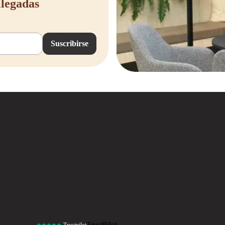
llegadas
Suscribirse
TrustPilot
★★★★★
Trustpilot