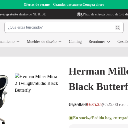
Ofertas de verano – Grandes descuentos
Compra ahora
vío gratuito
dentro de NL & BE
Plazo de entrega dentro de
1–5 dí
enamiento
Muebles de diseño
Gaming
Reuniones
Gestió
Herman Mille
Black Butterf
€1,350.00
€635.25
(€525.00 excl
En stock
Pedido hoy, entregad