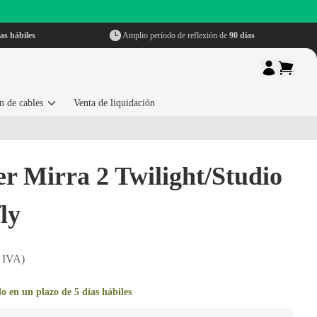
as hábiles
Amplio período de reflexión de
90 días
n de cables
Venta de liquidación
r Mirra 2 Twilight/Studio
ly
. IVA)
o en un plazo de 5 días hábiles