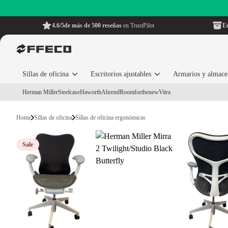
4.6/5
de más de 500 reseñas
en TrustPilot
En
Sillas de oficina
Escritorios ajustables
Armarios y almac
Herman Miller
Steelcase
Haworth
Ahrend
Roomforthenew
Vitra
Home
Sillas de oficina
Sillas de oficina ergonómicas
Sale