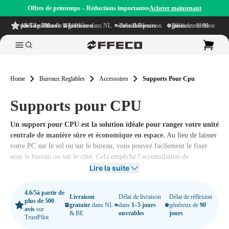
Offres de printemps – Réductions importantes
Acheter maintenant
4.6/5
à partir de plus de 500 avis
sur TrustPilot
Livraison gratuite
dans NL & BE
Délai de livraison dans
1–5 jours ouvrables
Délai de réflexion généreux de
90 jours
Home
Bureaux Reglables
Accessoires
Supports Pour Cpu
Supports pour CPU
Un support pour CPU est la solution idéale pour ranger votre unité
centrale de manière sûre et économique en espace.
Au lieu de laisser
votre PC sur le sol ou sur le bureau, vous pouvez facilement le fixer
sous le bureau ou sur le côté. Cela empêche l'accumulation de
poussière, réduit l'enchevêtrement des câbles et contribue à un espace de
Lire la suite
travail propre et organisé.
4.6/5
à partir de
Livraison
Délai de livraison
Délai de réflexion
plus de 500
gratuite
dans NL
dans
1–5 jours
généreux de
90
avis
sur
& BE
ouvrables
jours
TrustPilot