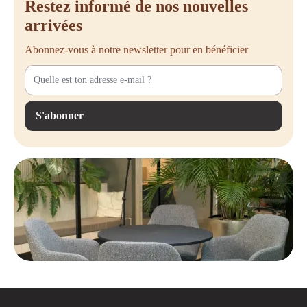
Restez informé de nos nouvelles
Offeco
arrivées
Vous souhaitez installer votre ordinateur de manière sûre et optimisée
en termes d'espace ? Optez pour un support pour CPU dans la gamme
Abonnez-vous à notre newsletter pour en bénéficier
d'Offeco. Nous proposons divers modèles adaptés à différentes
configurations de bureau et tailles de PC.
Vous avez des questions ou souhaitez des conseils sur le choix du
support pour CPU ? N'hésitez pas à nous contacter. Nous serons ravis de
S'abonner
vous aider à trouver la solution idéale pour votre espace de travail !