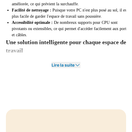
améliorée, ce qui prévient la surchauffe.
Facilité de nettoyage :
Puisque votre PC n'est plus posé au sol, il est
plus facile de garder l'espace de travail sans poussière.
Accessibilité optimale :
De nombreux supports pour CPU sont
pivotants ou extensibles, ce qui permet d'accéder facilement aux ports
et câbles.
Une solution intelligente pour chaque espace de
travail
Que vous ayez un espace de travail à domicile ou un bureau
Lire la suite
professionnel, un support pour CPU vous aide à créer un
environnement de travail organisé et efficace. En suspendant votre unité
centrale ou en la fixant sur le côté de votre bureau, vous travaillez de
manière plus ergonomique et évitez les dommages inutiles à votre
matériel.
De plus, un support pour CPU contribue à un intérieur de bureau
moderne et épuré, où les câbles sont discrètement rangés et votre bureau
reste toujours propre.
Commandez votre support pour CPU chez