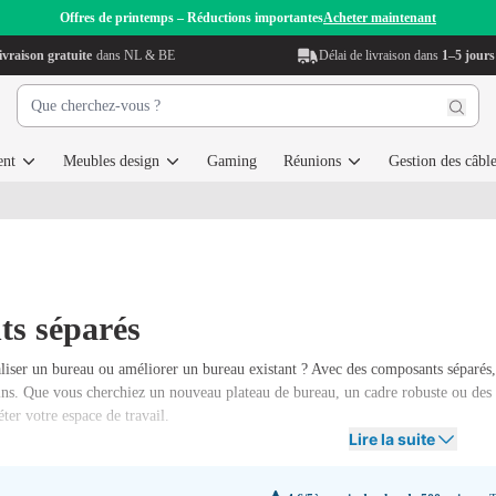
Offres de printemps – Réductions importantes
Acheter maintenant
ivraison gratuite
dans NL & BE
Délai de livraison dans
1–5 jours
ent
Meubles design
Gaming
Réunions
Gestion des câbl
s séparés
liser un bureau ou améliorer un bureau existant ?
Avec des composants séparés,
ins. Que vous cherchiez un nouveau plateau de bureau, un cadre robuste ou des 
er votre espace de travail.
Lire la suite