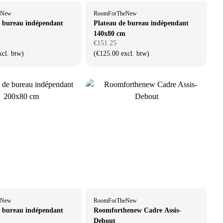
eNew
RoomForTheNew
e bureau indépendant
Plateau de bureau indépendant
140x80 cm
€151.25
xcl. btw)
(€125.00 excl. btw)
eNew
RoomForTheNew
e bureau indépendant
Roomforthenew Cadre Assis-
Debout