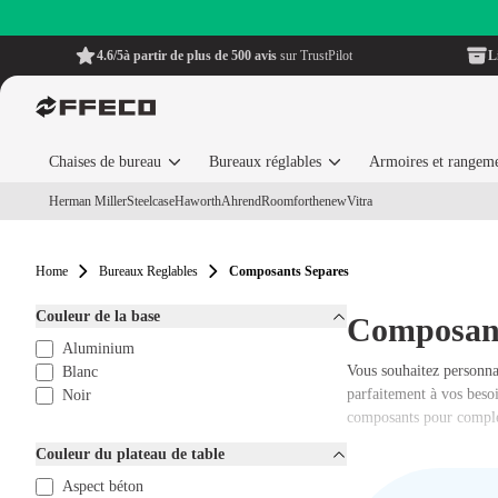
4.6/5
à partir de plus de 500 avis
sur TrustPilot
L
Chaises de bureau
Bureaux réglables
Armoires et rangem
Herman Miller
Steelcase
Haworth
Ahrend
Roomforthenew
Vitra
Home
Bureaux Reglables
Composants Separes
Couleur de la base
Composant
Aluminium
Vous souhaitez personna
Blanc
parfaitement à vos beso
Noir
composants pour complét
Couleur du plateau de table
Aspect béton