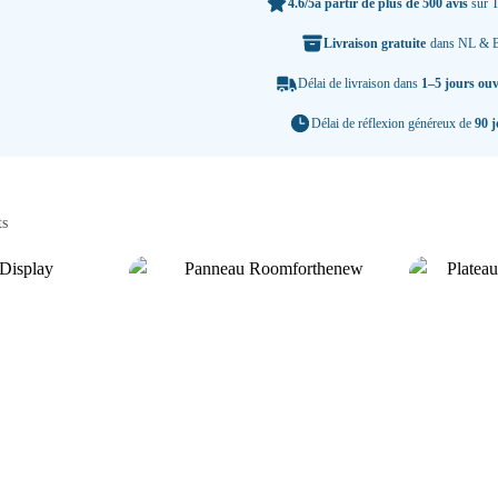
4.6/5
à partir de plus de 500 avis
sur T
Livraison gratuite
dans NL & 
Délai de livraison dans
1–5 jours ou
Délai de réflexion généreux de
90 j
ts