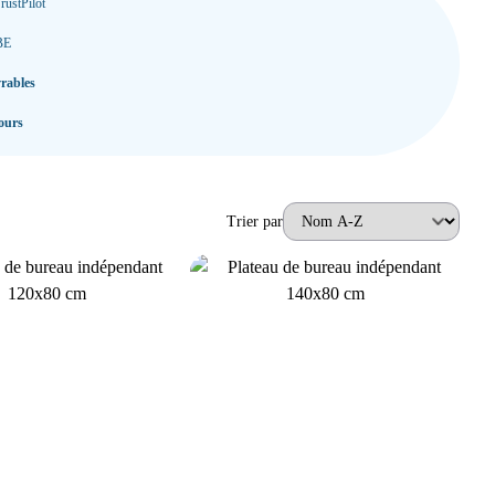
rustPilot
BE
vrables
ours
Trier par