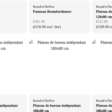
RoomForTheNew
RoomForTh
Panneau Roomforthenew
Plateau d
120x80 cm
€181.50
€121.00
(€150.00 excl. btw)
(€100.00 e
RoomForTheNew
RoomForTh
indépendant
Plateau de bureau indépendant
Plateau d
180x80 cm
200x80 cm