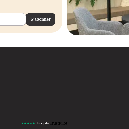
S'abonner
TrustPilot
★★★★★
Trustpilot