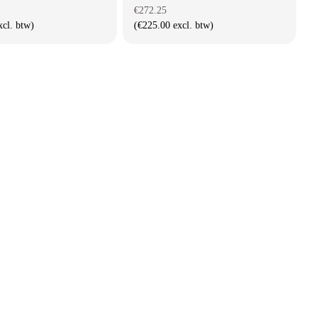
€272.25
xcl. btw)
(€225.00 excl. btw)