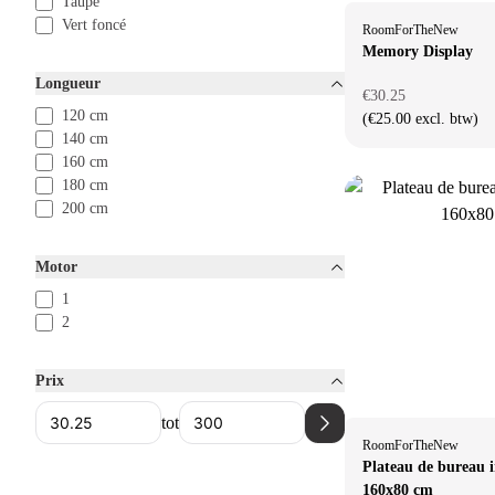
Taupe
Vert foncé
RoomForTheNew
Memory Display
Longueur
€30.25
120 cm
(€25.00 excl. btw)
140 cm
160 cm
180 cm
200 cm
Motor
1
2
Prix
tot
RoomForTheNew
Plateau de bureau 
160x80 cm