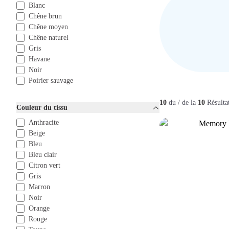
Blanc
Chêne brun
Chêne moyen
Chêne naturel
Gris
Havane
Noir
Poirier sauvage
10
du / de la
10
Résulta
Couleur du tissu
Anthracite
Beige
Bleu
Bleu clair
Citron vert
Gris
Marron
Noir
Orange
Rouge