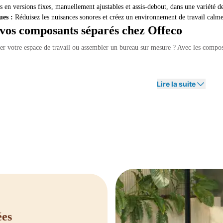
 en versions fixes, manuellement ajustables et assis-debout, dans une variété d
ues :
Réduisez les nuisances sonores et créez un environnement de travail calme
os composants séparés chez Offeco
er votre espace de travail ou assembler un bureau sur mesure ? Avec les composa
ou souhaitez des conseils sur la combinaison idéale de composants ? N'hésitez p
Lire la suite
ées