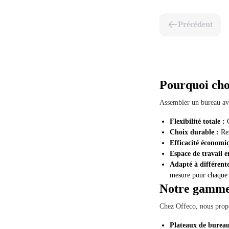
Précédent
Pourquoi cho
Assembler un bureau ave
Flexibilité totale :
C
Choix durable :
Rem
Efficacité économi
Espace de travail 
Adapté à différent
mesure pour chaque 
Notre gamme
Chez Offeco, nous propo
Plateaux de bureau