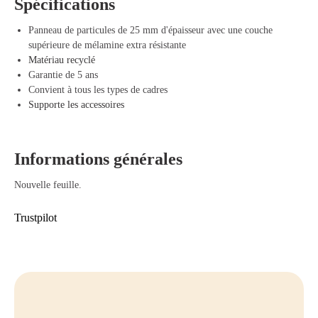
Spécifications
Pourquoi choisir notre plateau de bureau
Panneau de particules de 25 mm d'épaisseur avec une couche
indépendant
supérieure de mélamine extra résistante
Grand espace de travail – Idéal pour la maison ou le bureau
Matériau recyclé
Options de couleurs variées – Choisissez une couleur qui convient à
Garantie de 5 ans
votre intérieur
Convient à tous les types de cadres
Durable et solide – Résiste à une utilisation quotidienne intensive
Supporte les accessoires
Parfaitement compatible – S'adapte à la plupart des sous-structures de
bureau
Informations générales
Nouvelle feuille.
Trustpilot