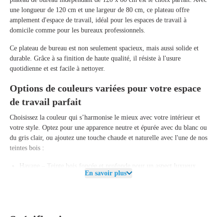
une
longueur de 120 cm
et une
largeur de 80 cm
, ce plateau offre
amplement d'espace de travail, idéal pour les espaces de travail à
domicile comme pour les bureaux professionnels.
Ce plateau de bureau est non seulement spacieux, mais aussi
solide et
durable
. Grâce à sa finition de haute qualité, il résiste à l'usure
quotidienne et est facile à nettoyer.
Options de couleurs variées pour votre espace
de travail parfait
Choisissez la couleur qui s’harmonise le mieux avec votre intérieur et
votre style. Optez pour une apparence neutre et épurée avec du
blanc ou
du gris clair
, ou ajoutez une touche chaude et naturelle avec l'une de nos
teintes bois :
Havane
– Teinte bois foncée et profonde pour un aspect luxueux
En savoir plus
Chêne moyen
– Teinte bois classique et polyvalente
Chêne brun
– Couleur chaleureuse et accueillante pour un look
naturel
Chêne naturel
– Teinte bois fraîche et claire pour un espace de travail
moderne