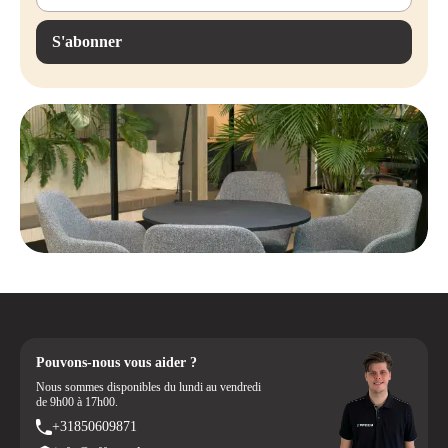
Panneau de commande convivial
– Boutons intuitifs et facile à
S'abonner
utiliser
Intégration transparente avec Heathrow Basic
– Fonctionne
directement avec le cadre électrique du bureau
Changement rapide de postures
– Gagnez du temps et travaillez
plus efficacement
Design élégant et compact
– Correspond au design moderne du
bureau
Pouvons-nous vous aider ?
Nous sommes disponibles du lundi au vendredi
de 9h00 à 17h00.
+31850609871