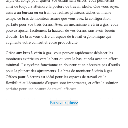
triple est conçu pour ajuster vos écrans sans effort, vous permettant
ainsi de toujours atteindre la posture de travail idéale. Que vous soyez
assis à un bureau ou en train de réaliser plusieurs tâches en même
temps, ce bras de moniteur assure que vous avez la configuration
parfaite pour vos trois écrans. Avec un mécanisme à vérin à gaz, vous
pouvez ajuster facilement la hauteur de vos écrans sans avoir besoin
d'outils. Le bras vous offre un espace de travail ergonomique qui
augmente votre confort et votre productivité.
Grâce aux bras à vérin à gaz, vous pouvez rapidement déplacer les
moniteurs extérieurs vers le haut ou vers le bas, et cela avec un effort
minimal. Le système fonctionne en douceur et ne nécessite pas d'outils
pour la plupart des ajustements. Le
bras de moniteur à vérin à gaz
Offeco pour 3 écrans
est idéal pour les espaces de travail où la
flexibilité et l'économie d'espace sont importantes, et offre la solution
parfaite pour une posture de travail efficace.
Caractéristiques du bras de moniteur à vérin à
En savoir plus
gaz Offeco pour 3 écrans
Le
bras de moniteur à vérin à gaz Offeco pour 3 écrans
est adapté pour
des moniteurs entre
17 et 27 pouces
et a une
capacité de charge