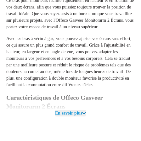
Ce bras pour moniteurs facilite l'ajustement en hauteur et en rotation de
vos deux écrans, afin que vous puissiez toujours trouver la position de
travail idéale. Que vous soyez assis à un bureau ou que vous travailliez
sur plusieurs projets, avec l'
Offeco Gasveer Monitorarm 2 Écrans
, vous
portez votre espace de travail à un niveau supérieur.
Avec les bras à vérin à gaz, vous pouvez ajuster vos écrans sans effort,
ce qui assure un plus grand confort de travail. Grâce à l'ajustabilité en
hauteur, en largeur et en angle de vue, vous pouvez adapter les
moniteurs à vos préférences et à vos besoins corporels. Cela se traduit
par une meilleure posture et réduit le risque de problèmes tels que des
douleurs au cou et au dos, même lors de longues heures de travail. De
plus, une configuration à double moniteur favorise la productivité en
facilitant la commutation entre différentes tâches.
Caractéristiques de Offeco Gasveer
Monitorarm 2 Écrans
En savoir plus
L'
Offeco Gasveer Monitorarm 2 Écrans
est livré avec deux bras à vérin
à gaz qui peuvent ajuster vos moniteurs sans effort. La fixation se fait
facilement via la
pince de bureau
, qui convient aux bureaux jusqu'à
85
mm
d'épaisseur. Le bras s'adapte à la
connexion VESA
de
75x75
et