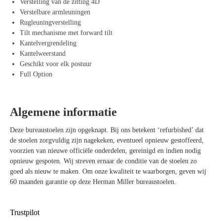
Verstelling van de zitting 4D
Butterfly
Verstelbare armleuningen
Flexibele rugleuning – Past zich automatisch aan jouw
Rugleuningverstelling
lichaamsbewegingen aan voor de perfecte steun.
Tilt mechanisme met forward tilt
Gestoffeerde rug – Voor een extra comfortabele en luxe zitervaring.
Kantelvergrendeling
Volledig aanpasbaar – Met hoogteverstelling, diepteverstelling van de
Kantelweerstand
zitting, en 4D verstelbare armleuningen, kun je de stoel volledig
Geschikt voor elk postuur
afstemmen op jouw behoeften.
Full Option
Kantelmechanisme en weerstand – Beweegt met je mee en je kunt de
weerstand en vergrendeling afstemmen op je zithouding.
Duurzaam – Gemaakt van 45% gerecyclede materialen en 93%
Algemene informatie
recyclebaar, ideaal voor de milieubewuste gebruiker.
Geschikt voor elk postuur – Dankzij de uitgebreide
Deze bureaustoelen zijn opgeknapt. Bij ons betekent ‘refurbished’ dat
instelmogelijkheden past de stoel zich aan verschillende
de stoelen zorgvuldig zijn nagekeken, eventueel opnieuw gestoffeerd,
lichaamsmaten en zithoudingen aan.
voorzien van nieuwe officiële onderdelen, gereinigd en indien nodig
Stijlvol ontwerp – Het Grey frame en de gestoffeerde rugleuning
opnieuw gespoten. Wij streven ernaar de conditie van de stoelen zo
geven de stoel een moderne en professionele uitstraling die in elke
goed als nieuw te maken. Om onze kwaliteit te waarborgen, geven wij
werkruimte past.
60 maanden garantie op deze Herman Miller bureaustoelen.
Trustpilot