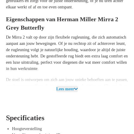
gebruikers en zorgt voor de juiste ondersteuning, of je nu uren achter
elkaar werkt of af en toe even ontspant.
Eigenschappen van Herman Miller Mirra 2
Grey Butterfly
De Mirra 2 valt op door zijn flexibele rugleuning, die zich automatisch
aanpast aan jouw bewegingen. Of je nu rechtop zit of achterover leunt,
de rugleuning volgt je natuurlijke houding, waardoor je altijd de juiste
ondersteuning hebt. De gestoffeerde rug biedt een extra laag comfort en
een luxe uitstraling, perfect voor diegenen die wat meer comfort willen
in hun werkruimte.
De stoel is ontworpen om zich aan jouw unieke behoeften aan te passen,
met hoogteverstelling, diepteverstelling van de zitting en 4D verstelbare
Lees meer
armleuningen die je in elke gewenste positie kunt instellen. De
rugleuning is ook verstelbaar, zodat je de stoel kunt afstemmen op jouw
lichaam. Het tiltmechanisme zorgt voor een soepele beweging en je
kunt de kantelweerstand en kantelvergrendeling aanpassen voor extra
Specificaties
comfort.
Voordelen van Herman Miller Mirra 2 Grey
Hoogteverstelling