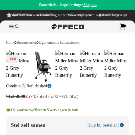
Zomerdeals – hoge kortingen
Shop nu
4.6/5
uit meer dan 500 reviews
op TrustPilot
Gratis verzending
binnen NL & BE
Levertijd binnen
1-5 werkdagen
Ruime bedenktijd van
90 dagen
Home
Bureaustoelen
Ergonomische bureaustoelen
Sale
Conditie
Refurbished
A
€1,350.00
€574.75
(€475.00 excl. btw)
Op voorraad
Binnen 5 werkdagen in huis
Stel zelf samen
Hulp bij bestellen?