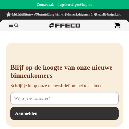
Zomerdeals – hoge kortingen
Shop nu
4.6/5
uit meer dan 500 reviews
op TrustPilot
Gratis verzending
binnen NL & BE
Levertijd binnen
1-5 werkdagen
Ruime bedenktijd van
90 dagen
Blijf op de hoogte van onze nieuwe
binnenkomers
Schrijf je in op onze nieuwsbrief om het te claimen
Aanmelden