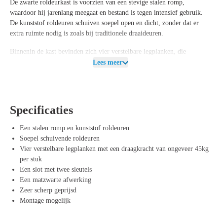
De zwarte roldeurkast is voorzien van een stevige
stalen romp
,
waardoor hij jarenlang meegaat en bestand is tegen intensief gebruik.
De
kunststof roldeuren
schuiven soepel open en dicht, zonder dat er
extra ruimte nodig is zoals bij traditionele draaideuren.
Binnenin de kast bevinden zich
vier verstelbare legplanken
, die
eenvoudig op verschillende hoogtes kunnen worden geplaatst om zo een
Lees meer
flexibele opbergoplossing te creëren. Elke plank heeft een
draagkracht
van ongeveer 45 kg
, waardoor je zware dossiers, ordners en
kantoorbenodigdheden moeiteloos kunt opbergen.
Specificaties
Daarnaast is de kast uitgerust met een
veilig slot en wordt deze geleverd
met twee sleutels
, zodat vertrouwelijke documenten of waardevolle
Een stalen romp en kunststof roldeuren
spullen veilig kunnen worden opgeborgen. De
matzwarte afwerking
Soepel schuivende roldeuren
geeft de kast een moderne en strakke uitstraling, perfect voor elk
Vier verstelbare legplanken met een draagkracht van ongeveer 45kg
kantoorinterieur.
per stuk
Een slot met twee sleutels
Voordelen van Roldeurkast 195/120/47 cm
Een matzwarte afwerking
Duurzaam en stevig – Gemaakt van hoogwaardig staal met een
Zeer scherp geprijsd
robuust ontwerp voor langdurig gebruik.
Montage mogelijk
Ruimtebesparend – Dankzij de soepel schuivende roldeuren ideaal
voor compacte werkplekken.