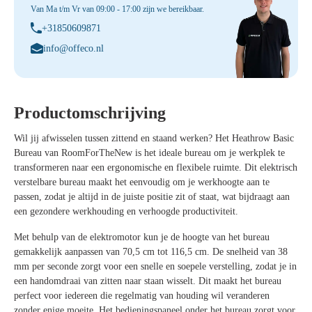
Van Ma t/m Vr van 09:00 - 17:00 zijn we bereikbaar.
+31850609871
info@offeco.nl
Productomschrijving
Wil jij afwisselen tussen zittend en staand werken? Het
Heathrow Basic
Bureau
van RoomForTheNew is het ideale bureau om je werkplek te
transformeren naar een ergonomische en flexibele ruimte. Dit elektrisch
verstelbare bureau maakt het eenvoudig om je werkhoogte aan te
passen, zodat je altijd in de juiste positie zit of staat, wat bijdraagt aan
een gezondere werkhouding en verhoogde productiviteit.
Met behulp van de
elektromotor
kun je de hoogte van het bureau
gemakkelijk aanpassen van
70,5 cm tot 116,5 cm
. De snelheid van
38
mm per seconde
zorgt voor een snelle en soepele verstelling, zodat je in
een handomdraai van zitten naar staan wisselt. Dit maakt het bureau
perfect voor iedereen die regelmatig van houding wil veranderen
zonder enige moeite. Het
bedieningspaneel
onder het bureau zorgt voor