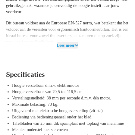
gebruiksgemak, waarmee je eenvoudig de hoogte instelt naar jouw
voorkeur.
Dit bureau voldoet aan de
Europese EN-527 norm
, wat betekent dat het
voldoet aan de vereisten voor ergonomisch kantoormeubilair. Het is een
ideaal bureau voor zowel thuiswerkers als kantoren die op zoek zijn
naar comfort en flexibiliteit.
Lees meer
Eigenschappen van het Roomforthenew Bureau
Heathrow Basic
Het
Heathrow Basic Bureau
is ontworpen om aan al je ergonomische
Specificaties
eisen te voldoen, met een
maximale belasting
van
70 kg
, zodat je het
kunt gebruiken met verschillende soorten bureauaccessoires en
Hoogte verstelbaar d.m.v. elektromotor
apparatuur. Je kunt het bureau bovendien uitbreiden met handige
Hoogte verstelbaar van 70,5 tot 116,5 cm
accessoires zoals
kabelmanagement
,
CPU-houder
en een
frontpaneel
Verstelingssnelheid: 38 mm per seconde d.m.v. één motor.
van staal
, voor een georganiseerde en opgeruimde werkplek.
Maximale belasting: 70 kg.
Uitgevoerd met elektrische hoogteverstelling (zit-sta).
De stevige
T-poot
van het bureau is uitgevoerd met
stelvoeten
, wat
Bediening via bedieningspaneel onder het blad.
zorgt voor extra stabiliteit. Het bureau is beschikbaar in verschillende
Tafelbladen van 25 mm dik spaanplaat met toplaag van melamine
blad- en framekleuren
, zodat je het kunt afstemmen op je eigen stijl en
Metalen onderstel met stelvoeten
interieur. De
melamine tafelbladen
van 25 mm dik zorgen voor een