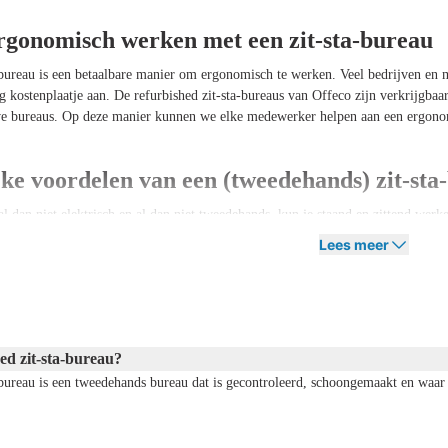
rgonomisch werken met een zit-sta-bureau
-bureau is een betaalbare manier om ergonomisch te werken. Veel bedrijven en
 kostenplaatje aan. De refurbished zit-sta-bureaus van Offeco zijn verkrijgbaar 
we bureaus. Op deze manier kunnen we elke medewerker helpen aan een ergono
jke voordelen van een (tweedehands) zit-sta
 al dan niet elektrisch en al dan niet tweedehands, kun je staand en zittend werk
 en je concentratievermogen vergroot. Zo combineer je een gezonde werkhoudin
Lees meer
rdelen: een tweedehands elektrisch verste
rtabeler te maken, heb je bij Offeco de keuze voor een tweedehands zit-sta-bure
it-sta-bureau biedt, maar dan refurbished en dus voor een lagere prijs. Je kunt 
ed zit-sta-bureau?
 milieu en je portemonnee. En natuurlijk mét vertrouwen in de kwaliteit, want 
-bureau is een tweedehands bureau dat is gecontroleerd, schoongemaakt en waar
ten bij het kopen van een tweedehands zit-