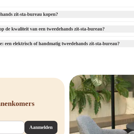
zit-sta-bureau overweegt, is het belangrijk om met een aantal zaken rekening te
edehands bureau
. Dit zijn enkele punten waar je op kunt letten:
ands zit-sta-bureau kopen?
e staat en stevigheid van het frame om zeker te zijn dat het bureau stabiel is.
p de kwaliteit van een tweedehands zit-sta-bureau?
or en het elektrisch systeem soepel werken en geen storingen vertonen.
n handmatig verstelbaar bureau, controleer dan of het verhogen en verlagen van
ze: een elektrisch of handmatig tweedehands zit-sta-bureau?
blad op krassen, deuken of andere gebruikssporen die de levensduur kunnen verk
gement-opties om een overzichtelijke werkplek te behouden.
en service: een betrouwbare aanbieder staat voor kwaliteit en helpt je bij event
ecten te letten, geniet je van een duurzame en comfortabele werkplek waar je la
furbished zit-sta-bureau bij Offeco
innenkomers
ag met een ergonomische, duurzame en betaalbare werkplek? Bij Offeco vind je
t alleen van aantrekkelijke prijzen, maar ook van onze persoonlijke service en 
Aanmelden