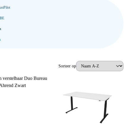
stPilot
 BE
n
n
Sorteer op