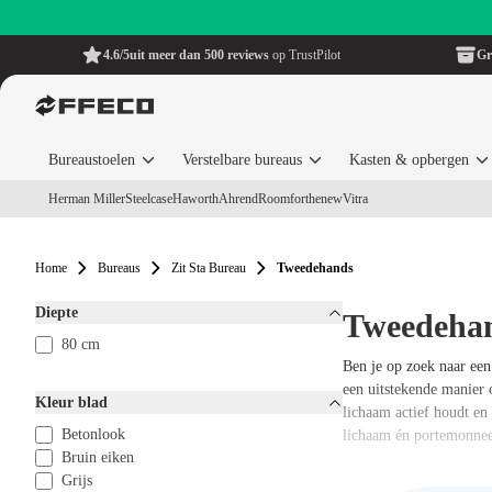
4.6/5
uit meer dan 500 reviews
op TrustPilot
Gr
Bureaustoelen
Verstelbare bureaus
Kasten & opbergen
Herman Miller
Steelcase
Haworth
Ahrend
Roomforthenew
Vitra
Home
Bureaus
Zit Sta Bureau
Tweedehands
Diepte
Tweedehan
80 cm
Ben je op zoek naar een
een uitstekende manier 
Kleur blad
lichaam actief houdt en
Betonlook
lichaam én portemonne
Bruin eiken
Grijs