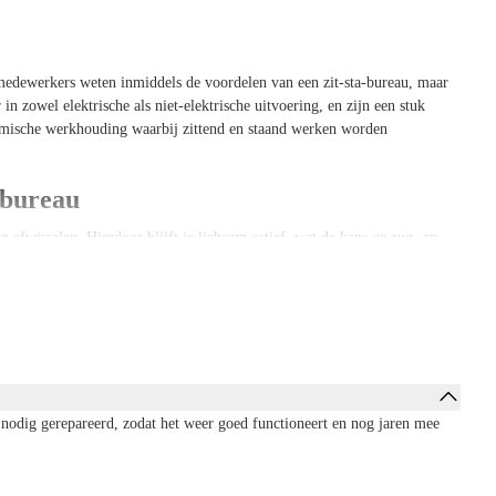
 medewerkers weten inmiddels de voordelen van een zit-sta-bureau, maar
in zowel elektrische als niet-elektrische uitvoering, en zijn een stuk
mische werkhouding waarbij zittend en staand werken worden
-bureau
en afwisselen. Hierdoor blijft je lichaam actief, wat de kans op rug- en
g met een duurzame oplossing die perfect aansluit op de toekomst van
lbaar bureau
au dat elektrisch verstelbaar is. Je probeert van alle gemakken die een
moeiteloos van zit- naar stahoogte wisselen, zonder de nadelige impact van
elk refurbished zit-sta-bureau is zorgvuldig gecontroleerd.
 nodig gerepareerd, zodat het weer goed functioneert en nog jaren mee
sta-bureau