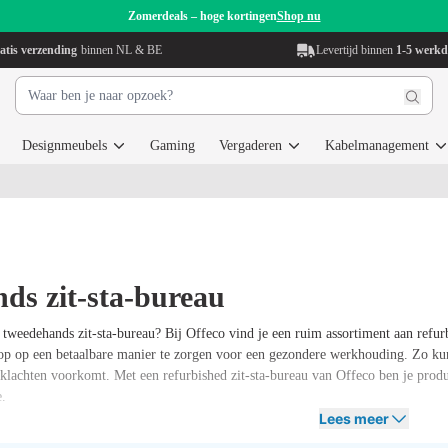
Zomerdeals – hoge kortingen
Shop nu
atis verzending
binnen NL & BE
Levertijd binnen
1-5 werk
Designmeubels
Gaming
Vergaderen
Kabelmanagement
ds zit-sta-bureau
 tweedehands zit-sta-bureau? Bij Offeco vind je een ruim assortiment aan refur
op op een betaalbare manier te zorgen voor een gezondere werkhouding. Zo kun j
 klachten voorkomt. Met een refurbished zit-sta-bureau van Offeco ben je produc
e.
Lees meer