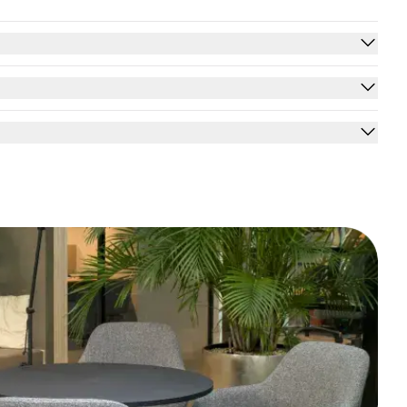
 houden. Zo voorkom je teleurstellingen op de lange termijn en haal je
 het bureau soepel werkt.
orten.
uele problemen.
nge tijd plezier van hebt.
 snel en eenvoudig het tweedehands zit-sta-bureau dat bij jouw wensen
deskundig advies. Maak ook een verantwoorde keuze voor het milieu én je