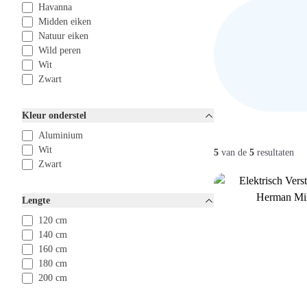
Havanna
Midden eiken
Natuur eiken
Wild peren
Wit
Zwart
Kleur onderstel
Aluminium
Wit
5
van de
5
resultaten
Zwart
Lengte
120 cm
140 cm
160 cm
180 cm
200 cm