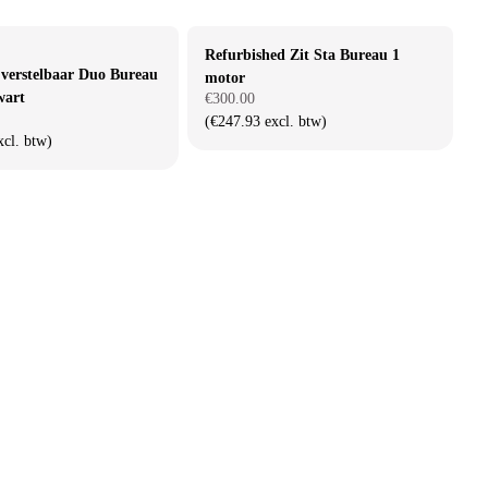
Refurbished Zit Sta Bureau 1
 verstelbaar Duo Bureau
motor
wart
€300.00
(€247.93 excl. btw)
xcl. btw)