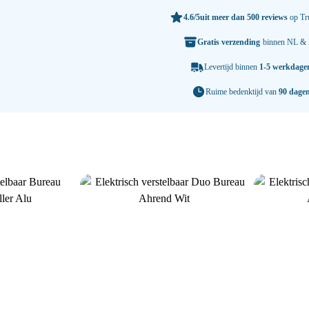
4.6/5
uit meer dan 500 reviews
op Tru
Gratis verzending
binnen NL &
Levertijd binnen
1-5 werkdage
Ruime bedenktijd van
90 dage