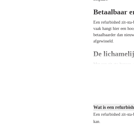
Betaalbaar e
Een refurbished zit-sta
vaak hangt hier een hoog
betaalbaarder dan nieu
afgewisseld.
De lichameli
Met een
zit-sta-bureau
,
nekklachten vermindert
verantwoord werken.
Nóg meer voo
Om het jezelf nog comfo
elektrisch verstelbaar z
Wat is een refurbish
nieuwe productie op het
Een refurbished zit-sta
kan.
Aandachtspun