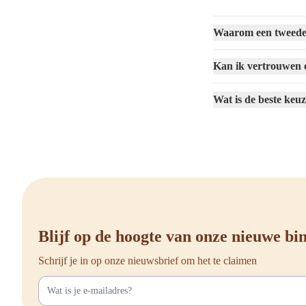
Als je een tweedehands 
het maximale uit je
twe
Waarom een tweedeh
Kijk naar de algemen
Kan ik vertrouwen o
Controleer of de mot
Als je kiest voor ee
Wat is de beste keu
Beoordeel het tafel
Let op de kabelmana
Vraag naar garantie 
Door vooraf op deze asp
Koop jouw re
Blijf op de hoogte van onze nieuwe b
Wil je meteen aan de sl
Schrijf je in op onze nieuwsbrief om het te claimen
past. Je profiteert nie
portemonnee.