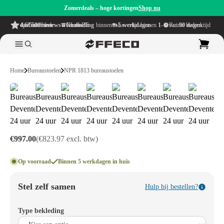
Zomerdeals – hoge kortingen
Shop nu
4.6/5
uit meer dan 500 reviews
op TrustPilot
Gratis verzending
binnen NL & BE
Levertijd binnen
1-5 werkdagen
Ruime bedenktijd van
90 dagen
Home
Bureaustoelen
NPR 1813 bureaustoelen
€997.00
(€823.97 excl. btw)
Op voorraad
Binnen 5 werkdagen in huis
Stel zelf samen
Hulp bij bestellen?
Type bekleding