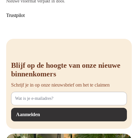
Nieuwe vloermat verpakt in doos.
Milieubewuste keuze
– Gefabriceerd uit 25% gerecycled materiaal en
volledig recyclebaar.
Trustpilot
Verschillende formaten
– Verkrijgbaar in diverse afmetingen passend
bij jouw werkplek.
Geschikt voor alle vloertypes
– Varianten beschikbaar voor zowel
harde als zachte vloeren.
Onderhoudsvriendelijk
– Eenvoudig schoon te maken dankzij het
gladde oppervlak.
Blijf op de hoogte van onze nieuwe
binnenkomers
Schrijf je in op onze nieuwsbrief om het te claimen
Aanmelden