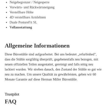
Neigebegrenzer / Neigesperre
Dieser Bürostuhl ist zudem aus nachhaltigen Materialien gefertigt, die
Vorwärts- und Rückwärtsneigung
für eine stabile Konstruktion und eine lange Lebensdauer sorgen.
Verstellbare Höhe
Offeco bietet ihn als generalüberholtes Exemplar an, was bedeutet, dass
4D verstellbare Armlehnen
er sorgfältig überprüft, gründlich gereinigt und mit neuen Teilen
Duale PostureFit SL
versehen wurde, wenn notwendig. So profitieren Sie nicht nur von
Vollausstattung
einem hochwertigen Bürostuhl, sondern tragen auch zu einer
nachhaltigen Arbeitsumgebung durch Wiederverwendung bei.
Allgemeine Informationen
Vorteile des Herman Miller Aeron Remastered
Diese Bürostühle sind aufgearbeitet. Bei uns bedeutet „refurbished“,
Verstellbare Armlehnen bieten optimalen Komfort
dass die Stühle sorgfältig überprüft, gegebenenfalls neu bezogen, mit
Atmungsaktive Materialien reduzieren Druck auf Rücken und Nacken
neuen offiziellen Teilen ausgestattet, gereinigt und falls nötig neu
Unterstützt eine gesunde Haltung dank ergonomischem Design
lackiert wurden. Wir streben danach, den Zustand der Stühle so gut wie
Nachhaltige Materialien verlängern die Lebensdauer des Stuhls
neu zu machen. Um unsere Qualität zu gewährleisten, geben wir 60
Stilvolles Design passt zu jeder Wohn- oder Büroeinrichtung
Monate Garantie auf diese Herman Miller Bürostühle.
Herman Miller Aeron Remastered kaufen
Sind Sie bereit, in den besten Sitzkomfort zu investieren und Ihren
Arbeitsplatz aufzuwerten? Bei Offeco bestellen Sie den Herman Miller
Trustpilot
Aeron Remastered mit 60 Monaten Garantie, sodass Sie darauf
FAQ
vertrauen können, dass Ihr neuer Bürostuhl lange hält. Nehmen Sie