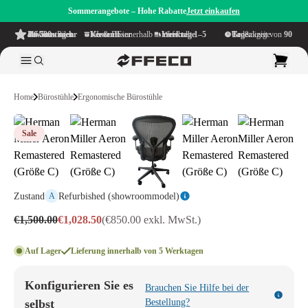
Sommerangebote – Hohe Rabatte
Jetzt einkaufen
4.6/5
aus mehr als 500 Bewertungen
auf TrustPilot
Kostenloser Versand
innerhalb NL & BE
Lieferzeit innerhalb
1–5 Werktage
Großzügige Bedenkzeit von
90 Tage
Home
Bürostühle
Ergonomische Bürostühle
Sale
Zustand
Refurbished (showroommodel)
A
€1,500.00
€1,028.50
(€850.00 exkl. MwSt.)
Auf Lager
Lieferung innerhalb von 5 Werktagen
Konfigurieren Sie es
Brauchen Sie Hilfe bei der
selbst
Bestellung?