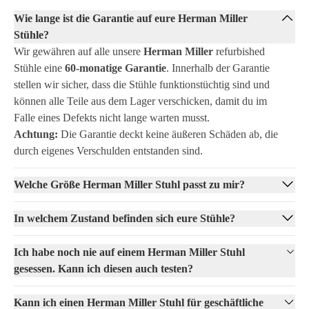
noch heute Kontakt mit uns auf oder bestellen Sie einfach online und
Wie lange ist die Garantie auf eure Herman Miller
erleben Sie selbst, wie dieser Stuhl Ihre Produktivität und Ihren
Sitzkomfort auf ein höheres Niveau bringt.
Stühle?
Wir gewähren auf alle unsere
Herman Miller
refurbished
Stühle eine
60-monatige Garantie
. Innerhalb der Garantie
stellen wir sicher, dass die Stühle funktionstüchtig sind und
können alle Teile aus dem Lager verschicken, damit du im
Falle eines Defekts nicht lange warten musst.
Achtung:
Die Garantie deckt keine äußeren Schäden ab, die
durch eigenes Verschulden entstanden sind.
Welche Größe Herman Miller Stuhl passt zu mir?
In welchem Zustand befinden sich eure Stühle?
Ich habe noch nie auf einem Herman Miller Stuhl
gesessen. Kann ich diesen auch testen?
Kann ich einen Herman Miller Stuhl für geschäftliche