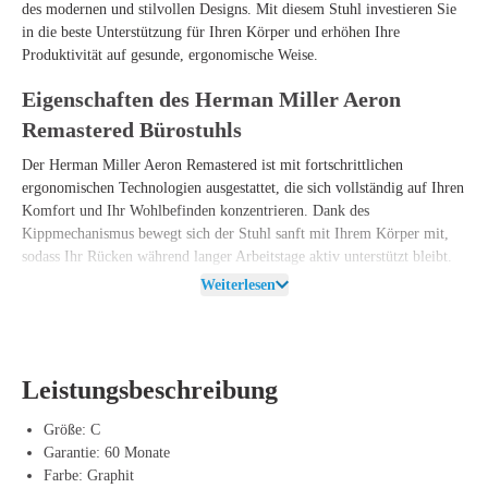
des modernen und stilvollen Designs. Mit diesem Stuhl investieren Sie
in die beste Unterstützung für Ihren Körper und erhöhen Ihre
Produktivität auf gesunde, ergonomische Weise.
Eigenschaften des Herman Miller Aeron
Remastered Bürostuhls
Der Herman Miller Aeron Remastered ist mit fortschrittlichen
ergonomischen Technologien ausgestattet, die sich vollständig auf Ihren
Komfort und Ihr Wohlbefinden konzentrieren. Dank des
Kippmechanismus bewegt sich der Stuhl sanft mit Ihrem Körper mit,
sodass Ihr Rücken während langer Arbeitstage aktiv unterstützt bleibt.
Darüber hinaus sorgt die erneuerte Rückenlehne mit atmungsaktiven
Weiterlesen
Materialien für eine optimale Luftzirkulation, sodass Sie es selbst an
warmen Tagen angenehm kühl haben.
Beim Design des Aeron Remastered liegt der Schwerpunkt auf
Leistungsbeschreibung
Flexibilität und Unterstützung. Der Sitz und die Rückenlehne passen
sich an Ihre Körperform an und verteilen den Druck gleichmäßig,
Größe: C
sodass Sie weniger Verspannungen im Nacken, Rücken und den Hüften
Garantie: 60 Monate
haben. Dadurch können Sie mühelos über längere Zeit am Stück
Farbe: Graphit
arbeiten, ohne dass Ihre Haltung darunter leidet.