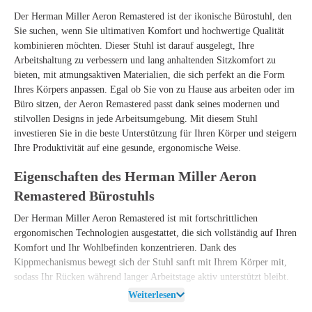
Der Herman Miller Aeron Remastered ist der ikonische Bürostuhl, den
Sie suchen, wenn Sie ultimativen Komfort und hochwertige Qualität
kombinieren möchten. Dieser Stuhl ist darauf ausgelegt, Ihre
Arbeitshaltung zu verbessern und lang anhaltenden Sitzkomfort zu
bieten, mit atmungsaktiven Materialien, die sich perfekt an die Form
Ihres Körpers anpassen. Egal ob Sie von zu Hause aus arbeiten oder im
Büro sitzen, der Aeron Remastered passt dank seines modernen und
stilvollen Designs in jede Arbeitsumgebung. Mit diesem Stuhl
investieren Sie in die beste Unterstützung für Ihren Körper und steigern
Ihre Produktivität auf eine gesunde, ergonomische Weise.
Eigenschaften des Herman Miller Aeron
Remastered Bürostuhls
Der Herman Miller Aeron Remastered ist mit fortschrittlichen
ergonomischen Technologien ausgestattet, die sich vollständig auf Ihren
Komfort und Ihr Wohlbefinden konzentrieren. Dank des
Kippmechanismus bewegt sich der Stuhl sanft mit Ihrem Körper mit,
sodass Ihr Rücken während langer Arbeitstage aktiv unterstützt bleibt.
Darüber hinaus sorgt die erneuerte Rückenlehne mit atmungsaktiven
Weiterlesen
Materialien für eine optimale Luftzirkulation, sodass Sie es selbst an