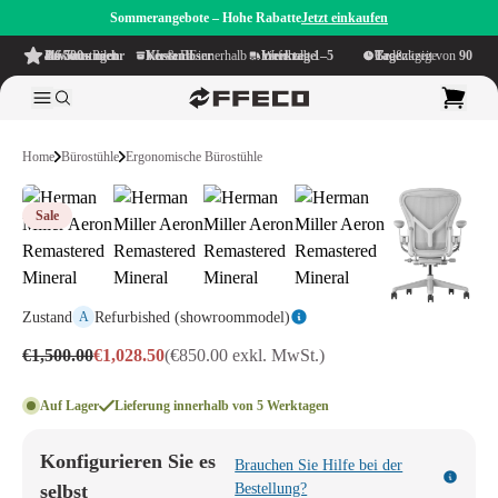
Sommerangebote – Hohe Rabatte
Jetzt einkaufen
4.6/5
aus mehr als 500 Bewertungen
auf TrustPilot
Kostenloser Versand
innerhalb NL & BE
Lieferzeit innerhalb
1–5 Werktage
Großzügige Bedenkzeit von
90 Tage
Home
Bürostühle
Ergonomische Bürostühle
Sale
Zustand
Refurbished (showroommodel)
A
€1,500.00
€1,028.50
(€850.00 exkl. MwSt.)
Auf Lager
Lieferung innerhalb von 5 Werktagen
Konfigurieren Sie es
Brauchen Sie Hilfe bei der
selbst
Bestellung?