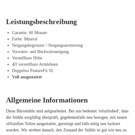
warmen Tagen angenehm kühl haben.
Beim Design des Aeron Remastered liegt der Fokus auf Flexibilität und
Leistungsbeschreibung
Unterstützung. Der Sitz und die Rückenlehne passen sich an Ihre
Körperform an und verteilen den Druck gleichmäßig, sodass Sie
Garantie: 60 Monate
weniger unter Spannung in Nacken, Rücken und Hüften leiden. Auf
Farbe: Mineral
diese Weise können Sie mühelos längere Zeit am Stück arbeiten, ohne
Neigungsbegrenzer / Neigungsarretierung
dass Ihre Haltung darunter leidet.
Vorwärts- und Rückwärtsneigung
Dieser Bürostuhl wird zudem aus langlebigen Materialien hergestellt,
Verstellbare Höhe
die für eine robuste Konstruktion und eine lange Lebensdauer sorgen.
4D verstellbare Armlehnen
Offeco bietet ihn als generalüberholtes Exemplar an, was bedeutet, dass
Doppeltes PostureFit SL
er sorgfältig geprüft, gründlich gereinigt und bei Bedarf mit neuen
Voll ausgestattet
Teilen versehen wurde. So profitieren Sie nicht nur von einem
hochwertigen Bürostuhl, sondern tragen auch zu einer nachhaltigen
Arbeitsumgebung durch Wiederverwendung bei.
Allgemeine Informationen
Vorteile des Herman Miller Aeron Remastered
Diese Bürostühle sind aufgearbeitet. Bei uns bedeutet 'refurbished', dass
die Stühle sorgfältig überprüft, gegebenenfalls neu bezogen, mit neuen
Verstellbare Armlehnen sorgen für optimalen Komfort
offiziellen Teilen ausgestattet, gereinigt und falls nötig neu lackiert
Atmungsaktive Materialien reduzieren den Druck auf Rücken und
wurden. Wir streben danach, den Zustand der Stühle so gut wie neu zu
Nacken