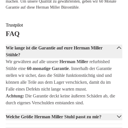
machen. Um unsere Qualität zu gewährleisten, geben wir 60 Monate
Unterstützt eine gesunde Haltung dank ergonomischem Design
Garantie auf diese Herman Miller Bürostühle.
Langlebige Materialien verlängern die Lebensdauer des Stuhls
Stilvolles Design passt zu jeder Heim- oder Büroeinrichtung
Herman Miller Aeron Remastered kaufen
Trustpilot
Sind Sie bereit, in den besten Sitzkomfort zu investieren und Ihrem
FAQ
Arbeitsplatz ein Upgrade zu geben? Bei Offeco bestellen Sie den
Herman Miller Aeron Remastered mit 60 Monaten Garantie, sodass Sie
Wie lange ist die Garantie auf eure Herman Miller
darauf vertrauen können, dass Ihr neuer Bürostuhl lange hält. Nehmen
Sie noch heute Kontakt mit uns auf oder bestellen Sie einfach online
Stühle?
und erleben Sie selbst, wie dieser Stuhl Ihre Produktivität und Ihren
Wir gewähren auf alle unsere
Herman Miller
refurbished
Sitzkomfort auf ein höheres Niveau hebt.
Stühle eine
60-monatige Garantie
. Innerhalb der Garantie
stellen wir sicher, dass die Stühle funktionstüchtig sind und
können alle Teile aus dem Lager verschicken, damit du im
Falle eines Defekts nicht lange warten musst.
Achtung:
Die Garantie deckt keine äußeren Schäden ab, die
durch eigenes Verschulden entstanden sind.
Welche Größe Herman Miller Stuhl passt zu mir?