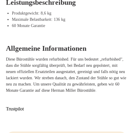
Leistungsbeschreibung
erhalten Sie angenehme Unterstützung, ohne mehrere Knöpfe oder
Hebel einstellen zu müssen.
Produktgewicht: 8,6 kg
Die atmungsaktive Sitz- und Rückenbespannung sorgt für
Maximale Belastbarkeit: 136 kg
langanhaltenden Komfort und reduziert die Wärmeentwicklung. Die
60 Monate Garantie
Sitzhöhe lässt sich einfach verstellen, sodass der Barhocker an
verschiedene hohe Arbeitsplätze angepasst werden kann. Das Grey
White Farbschema verleiht dem Stuhl eine helle, minimalistische Optik,
Allgemeine Informationen
die perfekt zu modernen Büros, Studios, Besprechungsräumen und
Homeoffices mit hohen Tischen oder Sitz-Steh-Arbeitsplätzen passt.
Diese Bürostühle wurden refurbished. Für uns bedeutet „refurbished“,
dass die Stühle sorgfältig überprüft, bei Bedarf neu gepolstert, mit
Vorteile des Herman Miller Setu Stool Grey
neuen offiziellen Ersatzteilen ausgestattet, gereinigt und falls nötig neu
White
lackiert wurden. Wir streben danach, den Zustand der Stühle so gut wie
neu zu machen. Um unsere Qualität zu gewährleisten, geben wir 60
Stilvoller Herman Miller Barhocker in Grey White.
Monate Garantie auf diese Herman Miller Bürostühle.
Ideal für hohe Arbeitsplätze, Bartische und Besprechungsbereiche.
Kinematic Spine-Technologie, die sich natürlich mit Ihrem Körper
bewegt.
Trustpilot
Atmungsaktive Sitz- und Rückenbespannung für angenehmen
Sitzkomfort.
Einfache Höhenverstellung für eine schnelle und praktische Nutzung.
Minimalistisches Design, das perfekt in moderne Büroumgebungen