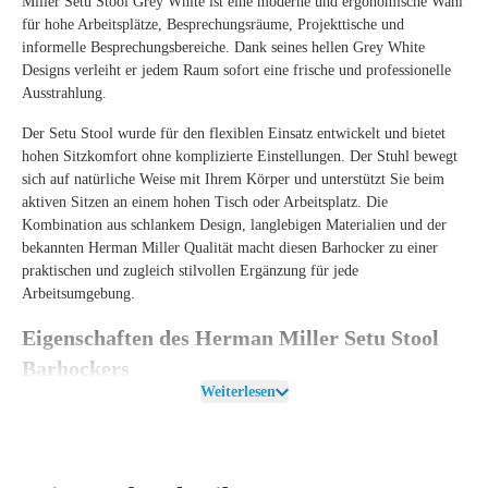
Miller Setu Stool Grey White ist eine moderne und ergonomische Wahl
für hohe Arbeitsplätze, Besprechungsräume, Projekttische und
informelle Besprechungsbereiche. Dank seines hellen Grey White
Designs verleiht er jedem Raum sofort eine frische und professionelle
Ausstrahlung.
Der Setu Stool wurde für den flexiblen Einsatz entwickelt und bietet
hohen Sitzkomfort ohne komplizierte Einstellungen. Der Stuhl bewegt
sich auf natürliche Weise mit Ihrem Körper und unterstützt Sie beim
aktiven Sitzen an einem hohen Tisch oder Arbeitsplatz. Die
Kombination aus schlankem Design, langlebigen Materialien und der
bekannten Herman Miller Qualität macht diesen Barhocker zu einer
praktischen und zugleich stilvollen Ergänzung für jede
Arbeitsumgebung.
Eigenschaften des Herman Miller Setu Stool
Barhockers
Weiterlesen
Der Herman Miller Setu Stool wurde für moderne Arbeitsumgebungen
entwickelt, in denen häufig zwischen Sitzen, Stehen und Besprechungen
gewechselt wird. Die Kinematic Spine-Technologie sorgt dafür, dass
sich die Rückenlehne geschmeidig mit Ihrem Körper bewegt. Dadurch