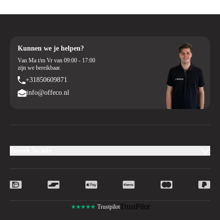
Kunnen we je helpen?
Van Ma t/m Vr van 09:00 - 17:00
zijn we bereikbaar.
+31850609871
info@offeco.nl
Bezoek locatie
TrustPilot
★★★★★
Trustpilot