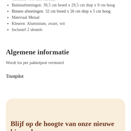
onder elk bureau te monteren, waardoor je extra opbergruimte hebt
Buitenafmetingen: 39,5 cm breed x 29,5 cm diep x 9 cm hoog
zonder dat het ten koste gaat van de beschikbare ruimte op je
Binnen afmetingen: 32 cm breed x 26 cm diep x 5 cm hoog
werkblad.
Materiaal Metaal
Voordelen van Offeco Persoonlijke Lade
Kleuren: Aluminium, zwart, wit
Inclusief 2 sleutels
Eenvoudig en veilig opbergen: Houd al je persoonlijke spullen
georganiseerd en veilig op één plek.
Ruimtebesparend ontwerp: De lade biedt veel opbergruimte zonder
Algemene informatie
dat het je bureau of werkruimte in beslag neemt.
Stevige constructie: Gemaakt van metaal, wat zorgt voor een lange
Wordt los per pakketpost verstuurd.
levensduur en betrouwbare prestaties.
Stijlvol en veelzijdig: Verkrijgbaar in drie kleuren, past de lade bij
Trustpilot
vrijwel elk bureau en kantoorinrichting.
Gemakkelijk te monteren: Deze lade is geschikt voor gebruik onder
elk bureau, waardoor je eenvoudig extra opbergruimte toevoegt aan
je werkplek.
Blijf op de hoogte van onze nieuwe