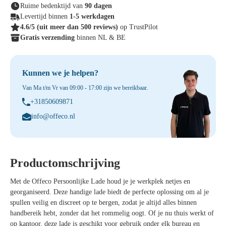
Ruime bedenktijd van
90 dagen
Levertijd binnen
1-5 werkdagen
4.6/5
(uit meer dan 500 reviews)
op TrustPilot
Gratis verzending
binnen NL & BE
Kunnen we je helpen?
Van Ma t/m Vr van 09:00 - 17:00 zijn we bereikbaar.
+31850609871
info@offeco.nl
Productomschrijving
Met de
Offeco Persoonlijke Lade
houd je je werkplek netjes en
georganiseerd. Deze handige lade biedt de perfecte oplossing om al je
spullen veilig en discreet op te bergen, zodat je altijd alles binnen
handbereik hebt, zonder dat het rommelig oogt. Of je nu thuis werkt of
op kantoor, deze lade is geschikt voor gebruik onder elk bureau en