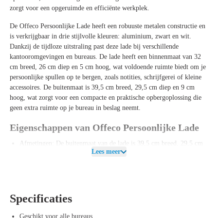
zorgt voor een opgeruimde en efficiënte werkplek.
De
Offeco Persoonlijke Lade
heeft een robuuste metalen constructie en
is verkrijgbaar in drie stijlvolle kleuren:
aluminium
,
zwart
en
wit
.
Dankzij de tijdloze uitstraling past deze lade bij verschillende
kantooromgevingen en bureaus. De lade heeft een
binnenmaat
van
32
cm breed
,
26 cm diep
en
5 cm hoog
, wat voldoende ruimte biedt om je
persoonlijke spullen op te bergen, zoals notities, schrijfgerei of kleine
accessoires. De
buitenmaat
is
39,5 cm breed
,
29,5 cm diep
en
9 cm
hoog
, wat zorgt voor een compacte en praktische opbergoplossing die
geen extra ruimte op je bureau in beslag neemt.
Eigenschappen van Offeco Persoonlijke Lade
Afmetingen
: De
buitenmaat
van de lade is
39,5 cm breed
,
29,5 cm
Lees meer
diep
en
9 cm hoog
, terwijl de
binnenmaat
32 cm breed
,
26 cm diep
en
5 cm hoog
is.
Materiaal
: Gemaakt van hoogwaardig
metaal
voor een stevige en
duurzame constructie.
Kleuren
: Verkrijgbaar in drie moderne kleuren:
aluminium
,
zwart
en
Specificaties
wit
, zodat je de lade kunt kiezen die het beste past bij je werkplek.
Geschikt voor alle bureaus
: De lade is ontworpen om eenvoudig
Geschikt voor alle bureaus