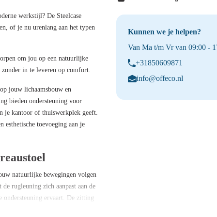
derne werkstijl? De Steelcase
ven, of je nu urenlang aan het typen
Kunnen we je helpen?
Van Ma t/m Vr van 09:00 - 17
orpen om jou op een natuurlijke
+31850609871
 zonder in te leveren op comfort.
info@offeco.nl
an op jouw lichaamsbouw en
ing bieden ondersteuning voor
an je kantoor of thuiswerkplek geeft.
n esthetische toevoeging aan je
reaustoel
jouw natuurlijke bewegingen volgen
 de rugleuning zich aanpast aan de
 ondersteuning ervaart. De zitting
abel blijft, ongeacht hoe vaak je