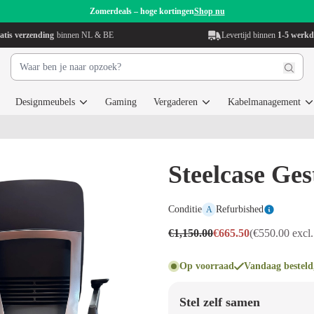
Zomerdeals – hoge kortingen
Shop nu
atis verzending
binnen NL & BE
Levertijd binnen
1-5 werk
Designmeubels
Gaming
Vergaderen
Kabelmanagement
Steelcase Ge
Conditie
Refurbished
A
€1,150.00
€665.50
(€550.00 excl.
Op voorraad
Vandaag besteld
Stel zelf samen