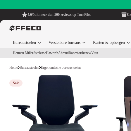
4.6/5
uit meer dan 500 reviews
op TrustPilot
Gr
Bureaustoelen
Verstelbare bureaus
Kasten & opbergen
Herman Miller
Steelcase
Haworth
Ahrend
Roomforthenew
Vitra
Home
Bureaustoelen
Ergonomische bureaustoelen
Sale