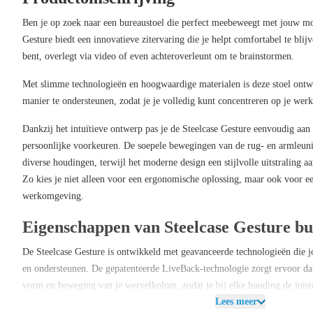
Ben je op zoek naar een bureaustoel die perfect meebeweegt met jouw mo
Gesture biedt een innovatieve zitervaring die je helpt comfortabel te blij
bent, overlegt via video of even achteroverleunt om te brainstormen.
Met slimme technologieën en hoogwaardige materialen is deze stoel ontw
manier te ondersteunen, zodat je je volledig kunt concentreren op je werk
Dankzij het intuïtieve ontwerp pas je de Steelcase Gesture eenvoudig a
persoonlijke voorkeuren. De soepele bewegingen van de rug- en armleun
diverse houdingen, terwijl het moderne design een stijlvolle uitstraling a
Zo kies je niet alleen voor een ergonomische oplossing, maar ook voor ee
werkomgeving.
Eigenschappen van Steelcase Gesture bu
De Steelcase Gesture is ontwikkeld met geavanceerde technologieën die 
en ondersteunen. De gepatenteerde LiveBack-technologie zorgt ervoor dat
vorm en beweging van je wervelkolom, zodat je bij elke houding de juiste
Lees meer
en rugleuning bewegen synchroon met elkaar, waardoor je continu comfort