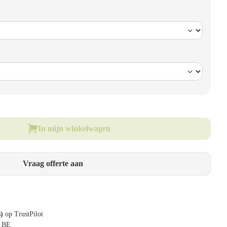
In mijn winkelwagen
Vraag offerte aan
s)
op TrustPilot
& BE