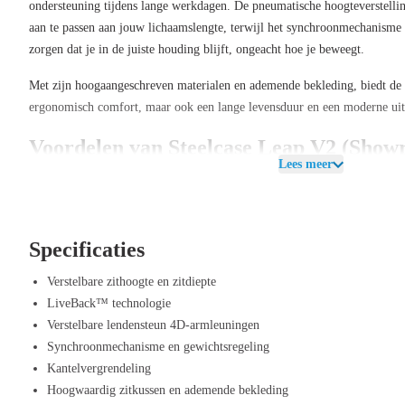
ondersteuning tijdens lange werkdagen. De pneumatische hoogteverstelli
aan te passen aan jouw lichaamslengte, terwijl het synchroonmechanisme
zorgen dat je in de juiste houding blijft, ongeacht hoe je beweegt.
Met zijn hoogaangeschreven materialen en ademende bekleding, biedt de 
ergonomisch comfort, maar ook een lange levensduur en een moderne uitst
Voordelen van Steelcase Leap V2 (Sho
Lees meer
LiveBack™ technologie: Zorgt voor een dynamische en natuurlijke ond
elke beweging.
4D-armleuningen: Volledig verstelbare armsteunen voor optimaal comf
Specificaties
werkhoudingen.
Verstelbare lendensteun en voorwaartse kanteling: Biedt extra onderst
Verstelbare zithoogte en zitdiepte
werkhouding.
LiveBack™ technologie
Synchroonmechanisme en gewichtsregeling: Past de stoel automatisch
Verstelbare lendensteun 4D-armleuningen
aan voor een soepele zitervaring.
Synchroonmechanisme en gewichtsregeling
Pneumatische hoogteverstelling: Eenvoudig de stoel instellen voor jou
Kantelvergrendeling
Hoogwaardig zitkussen en ademende bekleding: Verhoogt het comfort 
Hoogwaardig zitkussen en ademende bekleding
langdurig zitten.