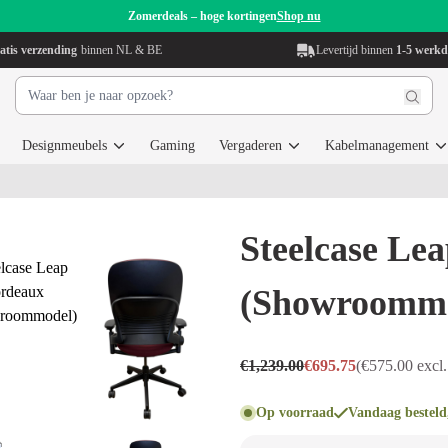
Zomerdeals – hoge kortingen
Shop nu
atis verzending
binnen NL & BE
Levertijd binnen
1-5 werk
Designmeubels
Gaming
Vergaderen
Kabelmanagement
Steelcase Le
(Showroommo
€1,239.00
€695.75
(€575.00 excl.
Op voorraad
Vandaag besteld