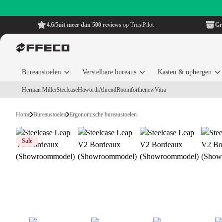
4.6/5
uit meer dan 500 reviews
op TrustPilot
Gr
Bureaustoelen
Verstelbare bureaus
Kasten & opbergen
Herman Miller
Steelcase
Haworth
Ahrend
Roomforthenew
Vitra
Home
Bureaustoelen
Ergonomische bureaustoelen
Sale