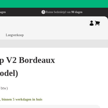
dagen
Ruime bedenktijd van
90 dagen
Leegverkoop
ap V2 Bordeaux
del)
 btw)
, binnen 5 werkdagen in huis