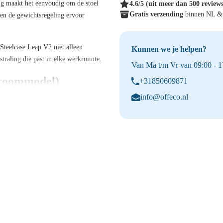
ng maakt het eenvoudig om de stoel
4.6/5
(uit meer dan 500 review
Gratis verzending
binnen NL 
 en de gewichtsregeling ervoor
Steelcase Leap V2 niet alleen
Kunnen we je helpen?
raling die past in elke werkruimte.
Van Ma t/m Vr van 09:00 - 17
wroommodel)
+31850609871
info@offeco.nl
ersteuning van je rug, passend bij
ort in verschillende
euning voor een actieve
 aan je lichaamsgewicht en beweging
w ideale zithoogte.
en voorkomt oververhitting bij