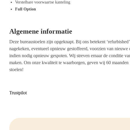
Verstelbare voorwaartse kanteling
Duurzame constructie: De Steelcase Leap V2 is ontworpen voor lang
Full Option
materialen die jarenlang meegaan.
Algemene informatie
Deze bureaustoelen zijn opgeknapt. Bij ons betekent ‘refurbished’ 
nagekeken, eventueel opnieuw gestoffeerd, voorzien van nieuwe of
indien nodig opnieuw gespoten. Wij streven ernaar de conditie van
maken. Om onze kwaliteit te waarborgen, geven wij 60 maanden g
stoelen!
Trustpilot