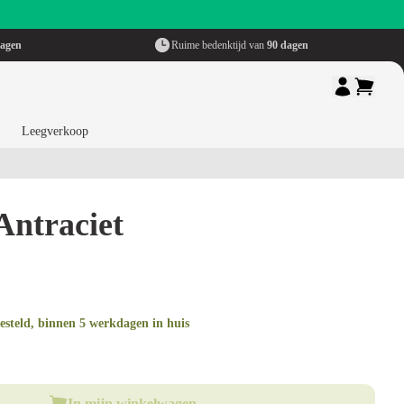
dagen
Ruime bedenktijd van
90 dagen
Leegverkoop
Antraciet
steld, binnen 5 werkdagen in huis
In mijn winkelwagen