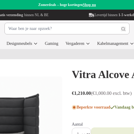
Zomerdeals – hoge kortingen
Shop nu
atis verzending
binnen NL & BE
Levertijd binnen
1-5 werk
Designmeubels
Gaming
Vergaderen
Kabelmanagement
Vitra Alcove 
€1,210.00
(€1,000.00 excl. btw)
Beperkte voorraad
Vandaag be
Aantal