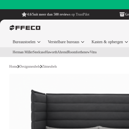
4.6/5
uit meer dan 500 reviews
op TrustPilot
Gr
Bureaustoelen
Verstelbare bureaus
Kasten & opbergen
Herman Miller
Steelcase
Haworth
Ahrend
Roomforthenew
Vitra
Home
Designmeubels
Zitmeubels