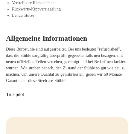
auf deine Körpergröße und persönlichen Vorlieben abstimmen kannst.
Verstellbare Rückenlehne
Die komfortable Rückenlehne nutzt flexible Materialien, die sich
Rückwärts-Kippverriegelung
mühelos mit deinen Bewegungen mitbewegen, um eine gesunde
Lendenstütze
Sitzhaltung zu fördern. So profitierst du nicht nur von einem modernen
und klaren Design, sondern auch von einem zuverlässigen und
benutzerfreundlichen Bürostuhl, der deinen Rücken und Nacken
Allgemeine Informationen
optimal entlastet.
Vorteile des Bürostuhls Steelcase Amia
Diese Bürostühle sind aufgearbeitet. Bei uns bedeutet "refurbished",
dass die Stühle sorgfältig überprüft, gegebenenfalls neu bezogen, mit
Verstellbare Armlehnen, die sich einfach an deinen Körper und deine
neuen offiziellen Teilen versehen, gereinigt und bei Bedarf neu lackiert
Arbeitshaltung anpassen.
wurden. Wir streben danach, den Zustand der Stühle so gut wie neu zu
machen. Um unsere Qualität zu gewährleisten, geben wir 60 Monate
LiveLumbar-Technologie, die dynamische Unterstützung bei jeder
Garantie auf diese Steelcase-Stühle!
Bewegung bietet.
Trustpilot
Langlebige Materialien, die lange halten und die Umwelt schonen.
Verstellbare Sitzfläche für eine optimale und personalisierte
Sitzhaltung.
Stilvolles Design, das jedem Arbeitsplatz ein professionelles Aussehen
verleiht.