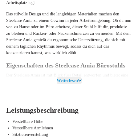
Arbeitsplatz legt.
Das stilvolle Design und die langlebigen Materialien machen den
Steelcase Amia zu einem Gewinn in jeder Arbeitsumgebung. Ob du nun
von zu Hause oder im Büro arbeitest, dieser Stuhl hilft dir, produktiv
zu bleiben und Rücken- oder Nackenschmerzen zu vermeiden. Mit dem
Steelcase Amia genießt du ergonomische Unterstützung, die sich mit
deinem täglichen Rhythmus bewegt, sodass du dich auf das
konzentrieren kannst, was wirklich zählt.
Eigenschaften des Steelcase Amia Bürostuhls
Der Steelcase Amia ist mit Blick fürs Detail entworfen und bietet eine
Weiterlesen
clevere Kombination aus Technologie und Ergonomie. Das Herzstück
des Stuhls bildet die LiveLumbar-Technologie, die sich dynamisch an
deinen unteren Rücken anpasst und kontinuierlich Unterstützung an den
richtigen Stellen bietet. So kannst du mühelos zwischen verschiedenen
Arbeitshaltungen wechseln, ohne dir Gedanken über unerwünschte
Leistungsbeschreibung
Druckpunkte zu machen.
Verstellbare Höhe
Darüber hinaus ist der Amia mit einer verstellbaren Lendenstütze und
Verstellbare Armlehnen
einer verstellbaren Sitzfläche ausgestattet, sodass du den Stuhl einfach
Sitztiefenverstellung