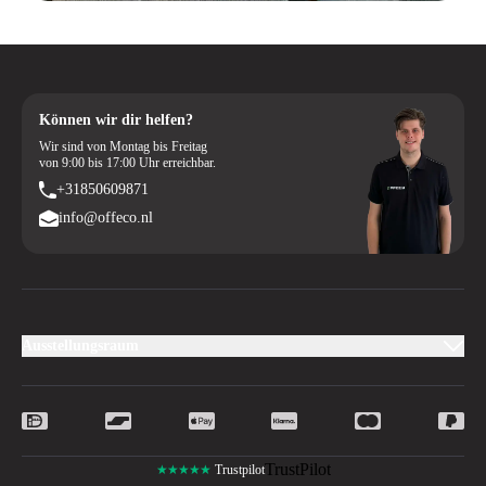
Können wir dir helfen?
Wir sind von Montag bis Freitag
von 9:00 bis 17:00 Uhr erreichbar.
+31850609871
info@offeco.nl
Ausstellungsraum
TrustPilot
★★★★★
Trustpilot