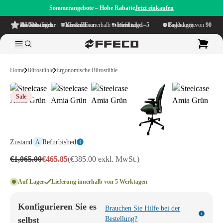
Sommerangebote – Hohe Rabatte
Jetzt einkaufen
4.6/5
aus mehr als 500 Bewertungen
auf TrustPilot
Kostenloser Versand
innerhalb NL & BE
Lieferzeit innerhalb
1–5 Werktage
Großzügige Bedenkzeit von
90 Tage
Home
Bürostühle
Ergonomische Bürostühle
Sale
Zustand
Refurbished
A
€1,065.00
€465.85
(€385.00 exkl. MwSt.)
Auf Lager
Lieferung innerhalb von 5 Werktagen
Konfigurieren Sie es
Brauchen Sie Hilfe bei der
selbst
Bestellung?