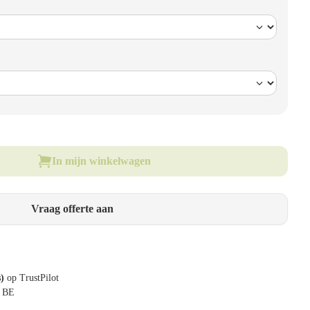
In mijn winkelwagen
Vraag offerte aan
s)
op TrustPilot
& BE