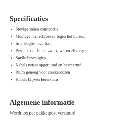
Voordelen van Offeco kabelgoot
Specificaties
Georganiseerde werkplek – Voorkomt een wirwar van kabels en zorgt v
Veilig en praktisch – Minder losliggende snoeren betekent minder str
Stevige stalen constructie
schoonmaken.
Montage met schroeven tegen het bureau
Eenvoudige montage – Inclusief bijpassende schroeven voor een stevi
In 3 lengtes leverbaar
Verschillende lengtes en kleuren – Kies de maat en kleur die het beste
Beschikbaar in het zwart, wit en zilvergrijs
Handig open ontwerp – Biedt gemakkelijke toegang tot kabels en ste
Snelle bevestiging
Kabels netjes opgeruimd en beschermd
Ruim genoeg voor stekkerdozen
Kabels blijven bereikbaar
Algemene informatie
Wordt los per pakketpost verstuurd.