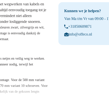
 het wegwerken van kabels en
ltijd eenvoudig toegang tot je
Kunnen we je helpen?
vermindert niet alleen
Van Ma t/m Vr van 09:00 - 17
onder losliggende snoeren.
+31850609871
kleuren
zwart, zilvergrijs en wit
,
ntage is eenvoudig dankzij de
info@offeco.nl
ormaat.
s netjes en veilig weg te werken.
nneer nodig, terwijl het
montage. Voor de 500 mm variant
1470 mm variant
10 schroeven
. Voor
nkelijk van de gekozen lengte.
oot perfect afstemmen op je bureau