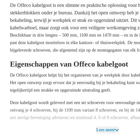
De
Offeco kabelgoot
is een slimme en praktische oplossing voor
stekkerblokken onder je bureau. Dankzij het open ontwerp heb je a
bekabeling, terwijl je werkplek er strak en opgeruimd uitziet. Dit 
kabelwarboel, maar zorgt ook voor een veiligere werkomgeving z
Beschikbaar in
drie lengtes
– 500 mm, 1100 mm en 1470 mm – en in de 
past deze kabelgoot moeiteloos in elke kantoor- of thuiswerkplek. De mo
bijgeleverde schroeven, die afgestemd zijn op de montagegaten van elk f
Eigenschappen van Offeco kabelgoot
De
Offeco kabelgoot
helpt bij het organiseren van je werkplek door kabel
Het open ontwerp zorgt ervoor dat je eenvoudig bij je bekabeling kunt wa
tegelijkertijd een strakke en opgeruimde uitstraling geeft.
Deze kabelgoot wordt geleverd met een set schroeven voor eenvoudige 
ontvang je
4 schroeven
, bij de 1100 mm variant
8 schroeven
, en bij de 
een stevige bevestiging adviseren we minimaal
4, 6 of 8 schroeven
, afha
Lees meer
Dankzij de verschillende beschikbare lengtes en kleuren kun je de kabelg
en interieur.