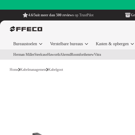
4.6/5
uit meer dan 500 reviews
op TrustPilot
Gr
Bureaustoelen
Verstelbare bureaus
Kasten & opbergen
Herman Miller
Steelcase
Haworth
Ahrend
Roomforthenew
Vitra
Home
Kabelmanagement
Kabelgoot