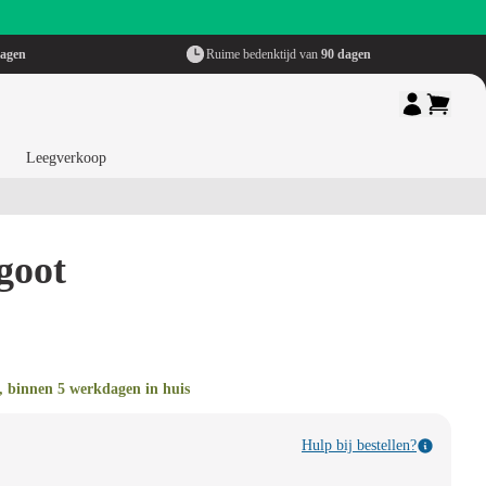
dagen
Ruime bedenktijd van
90 dagen
Leegverkoop
goot
, binnen 5 werkdagen in huis
Hulp bij bestellen?