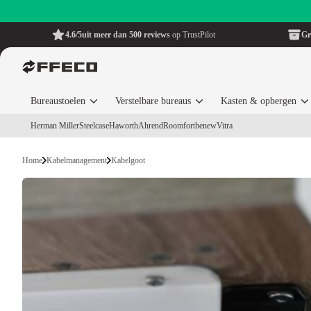
4.6/5
uit meer dan 500 reviews
op TrustPilot
Gr
Bureaustoelen
Verstelbare bureaus
Kasten & opbergen
Herman Miller
Steelcase
Haworth
Ahrend
Roomforthenew
Vitra
Home
Kabelmanagement
Kabelgoot