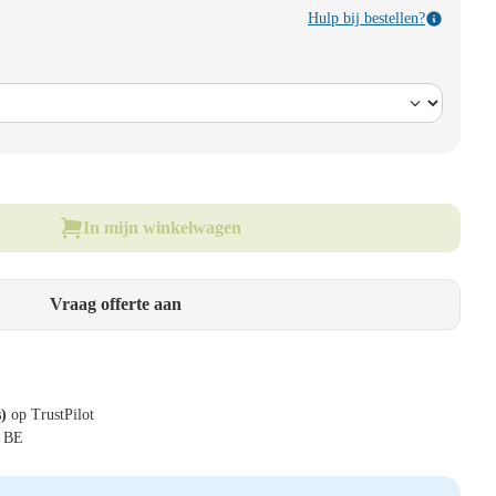
Hulp bij bestellen?
In mijn winkelwagen
Vraag offerte aan
s)
op TrustPilot
& BE