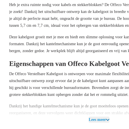
Heb je extra ruimte nodig voor kabels en stekkerblokken? De
Offeco Ver
je zoekt! Dankzij het uitschuifbare ontwerp kan de kabelgoot in breedte 
je altijd de perfecte maat hebt, ongeacht de grootte van je bureau. De
hoo
tussen
5,7 cm en 7,7 cm
, ideaal voor het opbergen van stekkerblokken en
Deze kabelgoot groeit met je mee en biedt een slimme oplossing voor kan
formaten. Dankzij het
kantelmechanisme
kun je de goot eenvoudig openen
bergen, zonder gedoe. Je werkplek blijft altijd georganiseerd en vrij van
Eigenschappen van Offeco Kabelgoot Ve
De
Offeco Verstelbare Kabelgoot
is ontworpen voor maximale flexibilite
uitschuifbare ontwerp zorgt ervoor dat je de kabelgoot kunt aanpassen aa
hij geschikt is voor verschillende bureauformaten. Bovendien zorgt de ins
grotere stekkerblokken kunt opbergen zonder dat het er rommelig uitziet.
Dankzij het handige kantelmechanisme kun je de goot moeiteloos openen 
reorganiseren, en deze vervolgens weer dichtklappen voor een strakke af
Lees meer
opgeruimde werkplek zonder enige inspanning.