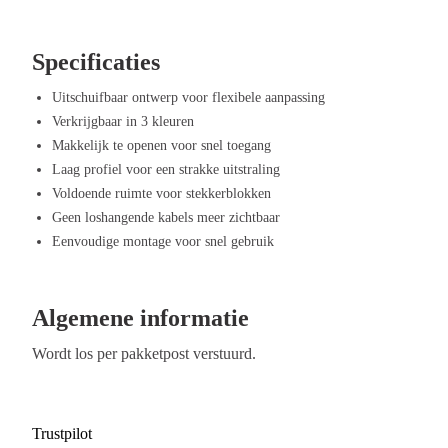
De kabelgoot wordt geleverd met
montagemateriaal
, zodat je hem snel e
moderne ontwerp past perfect in verschillende kantooromgevingen en hel
werkplek te behouden.
Specificaties
Voordelen van Offeco Kabelgoot Verste
Uitschuifbaar ontwerp voor flexibele aanpassing
Verkrijgbaar in 3 kleuren
Verstelbaar in lengte en hoogte – Kies de juiste maat voor jouw burea
Makkelijk te openen voor snel toegang
Slim kantelmechanisme – Open en sluit de goot moeiteloos voor het b
Laag profiel voor een strakke uitstraling
Geschikt voor vrijwel elk bureau – Past zich eenvoudig aan verschill
Voldoende ruimte voor stekkerblokken
Ruime capaciteit – Genoeg ruimte voor kabels, stekkerblokken en ande
Geen loshangende kabels meer zichtbaar
Eenvoudige installatie – Inclusief montagemateriaal voor een snelle en
Eenvoudige montage voor snel gebruik
Algemene informatie
Wordt los per pakketpost verstuurd.
Trustpilot