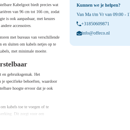
stelbare Kabelgoot
biedt precies wat
Kunnen we je helpen?
variëren van
96 cm tot 166 cm
, zodat
Van Ma t/m Vr van 09:00 - 17
gte
is ook aanpasbaar, met keuzes
+31850609871
 andere accessoires.
info@offeco.nl
toren met bureaus van verschillende
 en sluiten om kabels netjes op te
 kabels, met minimale moeite.
rstelbaar
it en gebruiksgemak. Het
n je specifieke behoeften, waardoor
telbare hoogte ervoor dat je ook
om kabels toe te voegen of te
werking. Dit zorgt voor een