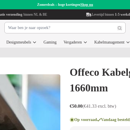
Zomerdeals – hoge kortingen
Shop nu
atis verzending
binnen NL & BE
Levertijd binnen
1-5 werk
Designmeubels
Gaming
Vergaderen
Kabelmanagement
Offeco Kabel
1660mm
€50.00
(€41.33 excl. btw)
Op voorraad
Vandaag besteld