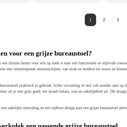
1
2
3
n voor een grijze bureaustoel?
s een slimme keuze voor wie op zoek is naar een functionele en stijlvolle toevoe
ren met uiteenlopende interieurstijlen, van strak en modern tot warm en klass
bureaustoel praktisch in gebruik: lichte vervuiling of stof valt minder snel op 
 sfeer zit je met grijs goed; het straalt balans, rust en zakelijkheid uit. Dit d
en zakelijke uitstraling en een tijdloos design past een grijze bureaustoel perfe
werkplek een passende grijze bureaustoel