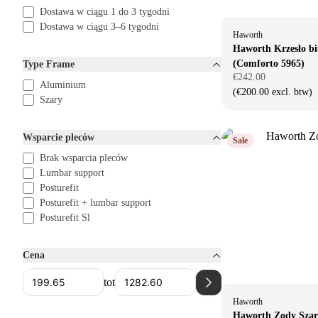
Dostawa w ciągu 1 do 3 tygodni
Dostawa w ciągu 3–6 tygodni
Haworth
Haworth Krzesło b
(Comforto 5965)
Type Frame
€242.00
Aluminium
(€200.00 excl. btw)
Szary
Wsparcie pleców
Sale
Brak wsparcia pleców
Lumbar support
Posturefit
Posturefit + lumbar support
Posturefit Sl
Cena
tot
Haworth
Haworth Zody Szar