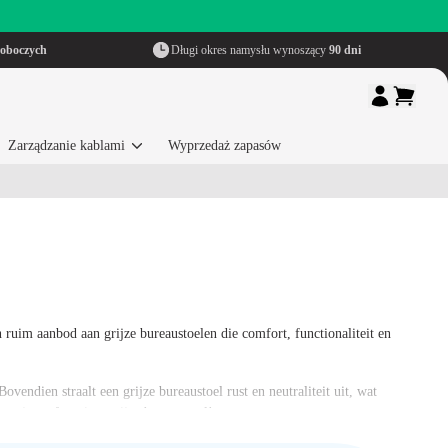
roboczych
Długi okres namysłu wynoszący
90 dni
Zarządzanie kablami
Wyprzedaż zapasów
n ruim aanbod aan grijze bureaustoelen die comfort, functionaliteit en
Bovendien straalt een grijze bureaustoel rust en neutraliteit uit, wat
ect jouw favoriete grijze bureaustoel!