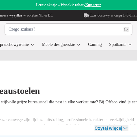
Letnie okazje – Wysokie rabaty
Kup teraz
mowa wysyłka
w obrębie NL & BE
Czas dostawy w ciągu
1–5 dni 
i przechowywanie
Meble designerskie
Gaming
Spotkania
eaustoelen
stijlvolle grijze bureaustoel die past in elke werkruimte? Bij Offeco vind je ee
euze vanwege zijn tijdloze uitstraling, professionele karakter en veelzijdigheid. 
ige en geconcentreerde werkomgeving. Bekijk hieronder ons aanbod en bestel dir
Czytaj więcej