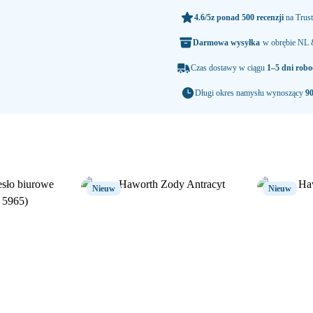
4.6/5
z ponad 500 recenzji
na Trust
Darmowa wysyłka
w obrębie NL
Czas dostawy w ciągu
1–5 dni robo
Długi okres namysłu wynoszący
90
Nieuw
Nieuw