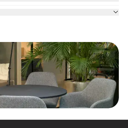
ertificeerd
en zijn er zelfs
NPR 1813 bureaustoelen
die specifiek zijn
 bij Offeco aan het juiste adres. Wij bieden een breed en zorgvuldig
se A-merken.
service. Of je nu één stoel wilt kopen of een compleet kantoor wil
en op aanvraag een offerte op maat maken.
palet aan bureaustoelen en kies bijvoorbeeld voor een: