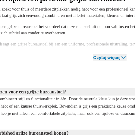
 zoekt voor thuis of meerdere zitplekken nodig hebt voor een professioneel kant
t laat grijs zich eenvoudig combineren met allerlei materialen, kleuren en interie
een grijze bureaustoel het voordeel dat deze niet snel uit de toon valt tussen h
 zich subtiel aan zonder te overheersen.
agt een grijze bureaustoel bij aan een uniforme, professionele uitstraling, terwi
js een kleur die niet snel verveelt of modegevoelig is, waardoor je jarenlang ple
Czytaj więcej
ze bureaustoelen in verschillende uitvoeringen, van
moderne design bureaustoele
 een model dat aansluit op jouw werkomgeving en persoonlijke voorkeur.
 ergonomische bureaustoel in het grijs
s essentieel voor je gezondheid en productiviteit. Daarom is het belangrijk om n
en voor een grijze bureaustoel?
ustoel ergonomisch
is.
ombineert stijl en functionaliteit in één. Door de neutrale kleur kun je deze stoe
 hebt of een knusse thuiswerkplek. Bovendien is grijs een praktische keuze omda
feco geen compromis te sluiten tussen design en functionaliteit: onze grijze bu
o heb je niet alleen een comfortabele zitplaats, maar ook een tijdloze en duurza
ie jouw lichaam ondersteunen tijdens lange werkdagen. Denk aan een verstelbar
kheden zorgen ervoor dat je stoel zich aanpast aan jouw lichaam in plaats van
rbished grijze bureaustoel kopen?