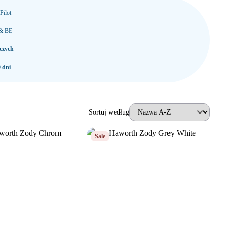
Pilot
 & BE
czych
 dni
Sortuj według
Sale