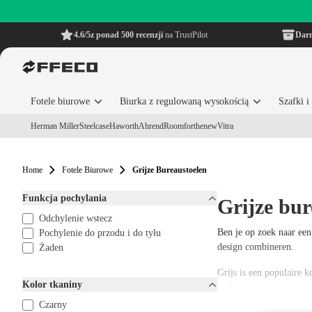
4.6/5
z ponad 500 recenzji
na TrustPilot
Dar
Fotele biurowe
Biurka z regulowaną wysokością
Szafki 
Herman Miller
Steelcase
Haworth
Ahrend
Roomforthenew
Vitra
Home
Fotele Biurowe
Grijze Bureaustoelen
Funkcja pochylania
Grijze bur
Odchylenie wstecz
Ben je op zoek naar een 
Pochylenie do przodu i do tyłu
design combineren.
Żaden
Grijs is een populaire k
Kolor tkaniny
bijdraagt aan een prett
Czarny