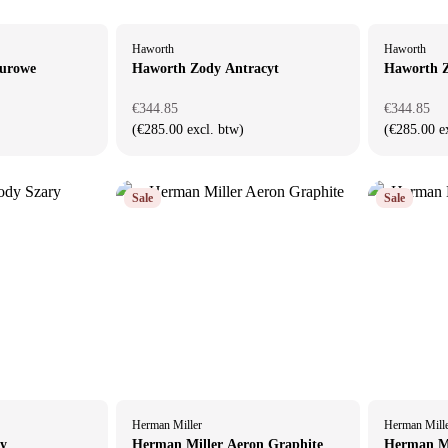
Haworth
Haworth
iurowe
Haworth Zody Antracyt
Haworth 
€344.85
€344.85
(€285.00 excl. btw)
(€285.00 e
Sale
Sale
Herman Miller
Herman Mill
y
Herman Miller Aeron Graphite
Herman Mi