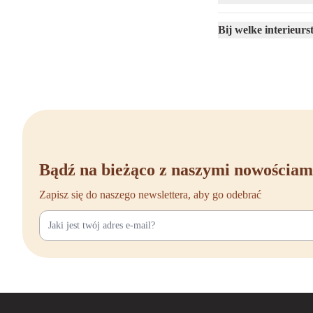
schouders en werk je co
afgestemd op de meeste
Bij welke interieurs
Grijze burea
Ben je overtuigd van de
samengesteld assortimen
Bovendien profiteer je 
inrichten, we denken gr
Bekijk ook onze
Bądź na bieżąco z naszymi nowościam
Grijs is veelzijdig, ma
Zapisz się do naszego newslettera, aby go odebrać
Bureaustoel zwart
Bureaustoel wit
Bureaustoel beige
Bureaustoel groen
Bureaustoel bruin