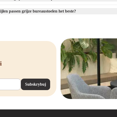
mfortabeler, langer en gezonder. Daarbij zijn onze
bureaustoelen NEN 1335 gec
 Nederlanders.
tijlen passen grijze bureaustoelen het beste?
ustoel kopen bij Offeco
 voordelen van een grijze bureaustoel en wil je er direct een kopen? Dan ben je
t grijze bureaustoelen, met zowel nieuwe als
gebruikte bureaustoelen
van diver
van scherpe prijzen, 90 dagen bedenktijd en de zekerheid van een klantgerichte 
aag met je mee. We staan voor je klaar via telefoon, mail of live chat en kunn
 andere kleuren bureaustoelen
i
ar misschien spreekt een andere kleur je meer aan. Ontdek ons volledige kleuren
Subskrybuj