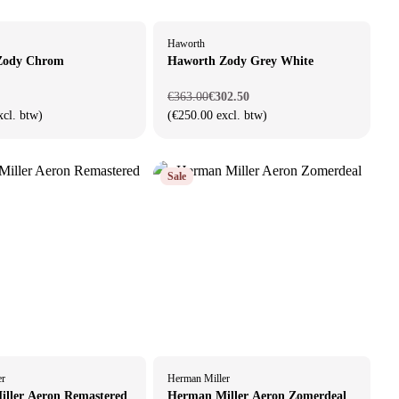
Haworth
Zody Chrom
Haworth Zody Grey White
€363.00
€302.50
xcl. btw)
(€250.00 excl. btw)
Sale
er
Herman Miller
ller Aeron Remastered
Herman Miller Aeron Zomerdeal