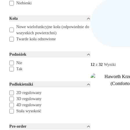
Niebieski
Koła
Nowe wielofunkcyjne koła (odpowiednie do
wszystkich powierzchni)
Twarde koła odnowione
Podnóżek
Nie
12
z
32
Wyniki
Tak
Podłokietniki
2D regulowany
3D regulowany
4D regulowany
Stała wysokość
Pre-order