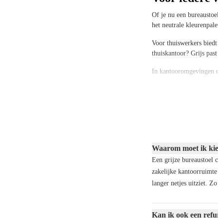
Of je nu een bureaustoel
het neutrale kleurenpale
Voor thuiswerkers biedt 
thuiskantoor? Grijs past
In kantooromgevingen dra
zitten. Bovendien is gri
Bij Offeco vind je grij
wielen. Zo is er altijd
Kies voor een
Een goede werkhouding i
Waarom moet ik kiez
naar het feit of de
burea
Een grijze bureaustoel c
zakelijke kantoorruimte
Gelukkig hoef je bij Of
langer netjes uitziet. Z
ergonomische functies d
optimale zitdiepte.
Deze aanpassingsmogelij
Kan ik ook een refu