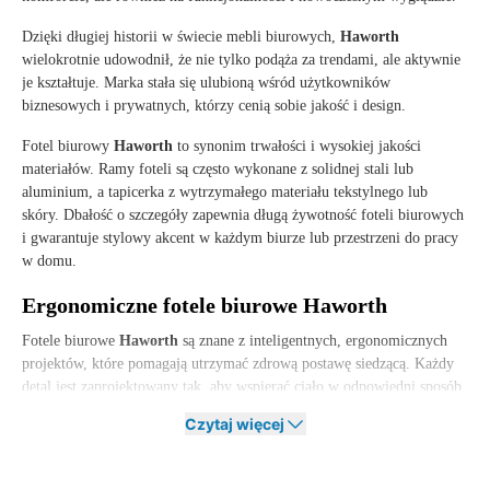
Dzięki długiej historii w świecie mebli biurowych,
Haworth
wielokrotnie udowodnił, że nie tylko podąża za trendami, ale aktywnie
je kształtuje. Marka stała się ulubioną wśród użytkowników
biznesowych i prywatnych, którzy cenią sobie jakość i design.
Fotel biurowy
Haworth
to synonim trwałości i wysokiej jakości
materiałów. Ramy foteli są często wykonane z solidnej stali lub
aluminium, a tapicerka z wytrzymałego materiału tekstylnego lub
skóry. Dbałość o szczegóły zapewnia długą żywotność foteli biurowych
i gwarantuje stylowy akcent w każdym biurze lub przestrzeni do pracy
w domu.
Ergonomiczne fotele biurowe
Haworth
Fotele biurowe
Haworth
są znane z inteligentnych, ergonomicznych
projektów, które pomagają utrzymać zdrową postawę siedzącą. Każdy
detal jest zaprojektowany tak, aby wspierać ciało w odpowiedni sposób,
począwszy od regulowanego oparcia po dynamiczne siedzisko. Dzięki
Czytaj więcej
temu możliwe jest poruszanie się podczas pracy, co zmniejsza nacisk na
plecy i szyję.