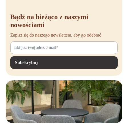
Fotele biurowe
Haworth Comforto
to jednak klasa sama w sobie.
Fotele te zaprojektowano z myślą o długotrwałym użytkowaniu, a ich
detale można idealnie dopasować do Twojego ciała. Regulowane
Bądź na bieżąco z naszymi
podłokietniki, oparcie i siedzisko ułatwiają utrzymanie zdrowej,
nowościami
aktywnej postawy, niezależnie od wzrostu i preferencji.
Zapisz się do naszego newslettera, aby go odebrać
Zakup fotela biurowego
Haworth
Jesteś gotowy, by unowocześnić swoje miejsce pracy fotelami
Haworth
? W
Offeco
znajdziesz szeroką ofertę ergonomicznych foteli
Haworth
, które pasują do Twoich potrzeb i budżetu. Niezależnie od
Subskrybuj
tego, czy wybierasz klasyczny model, czy chcesz wypróbować jeden z
najnowszych projektów, nasz zespół jest gotów, aby Ci doradzić.
Dzięki naszej bliskiej współpracy z renomowanymi markami, takimi
jak
Haworth
, możemy zaoferować Ci doskonały stosunek jakości do
ceny, nie rezygnując z komfortu i trwałości. Zamów swój fotel biurowy
Haworth
już dziś i przekonaj się, dlaczego tak wiele firm i
pracowników zdalnych wybiera jakość i serwis
Offeco
.