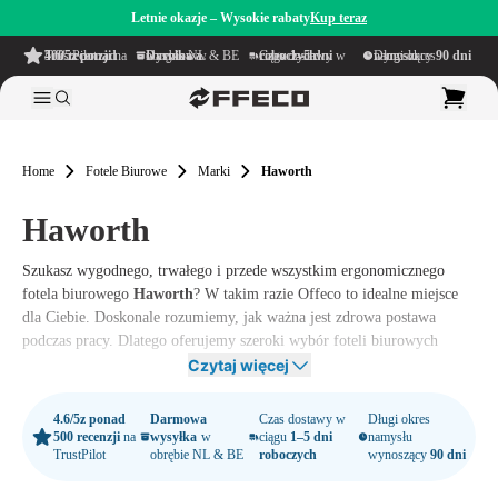
Letnie okazje – Wysokie rabaty
Kup teraz
4.6/5
z ponad 500 recenzji
na TrustPilot
Darmowa wysyłka
w obrębie NL & BE
Czas dostawy w ciągu
1–5 dni roboczych
Długi okres namysłu wynoszący
90 dni
Home
Fotele Biurowe
Marki
Haworth
Haworth
Szukasz wygodnego, trwałego i przede wszystkim ergonomicznego
fotela biurowego
Haworth
? W takim razie Offeco to idealne miejsce
dla Ciebie. Doskonale rozumiemy, jak ważna jest zdrowa postawa
podczas pracy. Dlatego oferujemy szeroki wybór foteli biurowych
Haworth
, które spełniają najwyższe standardy jakości. Zapoznaj się z
Czytaj więcej
naszą ofertą i znajdź idealny fotel biurowy
Haworth
w Offeco.
4.6/5
z ponad
Darmowa
Czas dostawy w
Długi okres
500 recenzji
na
wysyłka
w
ciągu
1–5 dni
namysłu
TrustPilot
obrębie NL & BE
roboczych
wynoszący
90 dni