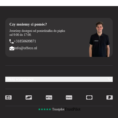
Czy możemy ci pomóc?
Jesteśmy dostępni od poniedziałku do piątku
od 9:00 do 17:00.
+31850609871
info@offeco.nl
Pokój wystawowy
TrustPilot
★★★★★
Trustpilot