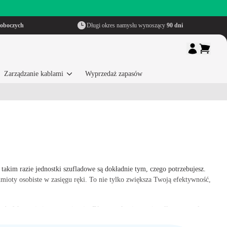
roboczych
Długi okres namysłu wynoszący
90 dni
Zarządzanie kablami
Wyprzedaż zapasów
kim razie jednostki szufladowe są dokładnie tym, czego potrzebujesz.
ioty osobiste w zasięgu ręki. To nie tylko zwiększa Twoją efektywność,
ć efektywnie i ergonomicznie. Dlatego oferujemy nie tylko nowe, ale
jednocześnie do bardziej zrównoważonego świata.