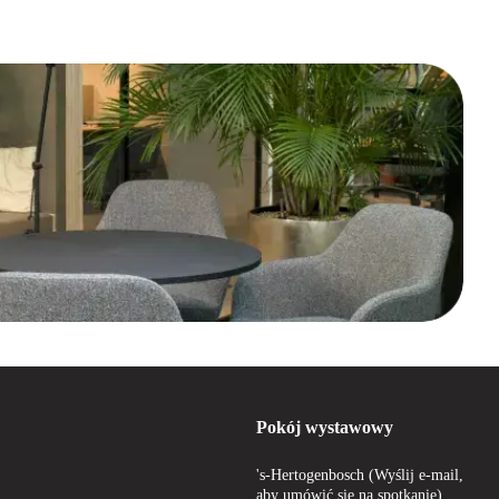
m, co pozwala optymalnie wykorzystać przestrzeń, mając jednocześnie
o znajdziesz szeroką gamę jednostek szufladowych, które odpowiadają
oną, możesz liczyć na staranne wykonanie i doskonałą jakość.
akże przyczyniasz się do zrównoważonego podejścia do projektowania
aszej oferty odnowionych produktów? Skontaktuj się z nami, a chętnie
dy dzień pracy z radością.
Pokój wystawowy
's-Hertogenbosch (Wyślij e-mail,
aby umówić się na spotkanie)