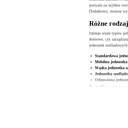
pozwala na szybkie reor
Dodatkowo, możesz wybie
Różne rodzaj
Istnieje wiele typów j
domowe, czy zarządzasz
jednostek szufladowych
Standardowa jedno
Mobilna jednostka
Wąska jednostka s
Jednostka szuflado
Odnowiona jednost
Inteligentne
Niezależnie od tego, cz
każdego środowiska. Mo
Dzięki kompaktowym roz
oszczędzasz cenny czas
Jednostki szufladowe są