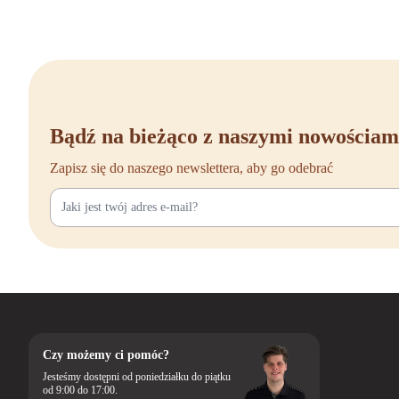
między zadaniami. Doda
ważne przedmioty w zas
Zakup jednos
Gotowy, aby uczynić sw
Twoim potrzebom. Nieza
Bądź na bieżąco z naszymi nowościam
Inwestując w jednostki
Zapisz się do naszego newslettera, aby go odebrać
biur. Masz pytania doty
doradzimy. Razem zapew
Czy możemy ci pomóc?
Jesteśmy dostępni od poniedziałku do piątku
od 9:00 do 17:00.