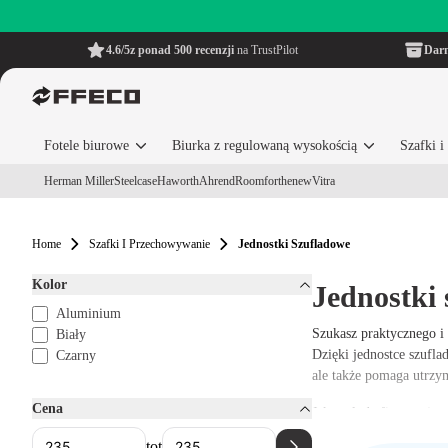
4.6/5
z ponad 500 recenzji
na TrustPilot
Dar
Fotele biurowe
Biurka z regulowaną wysokością
Szafki 
Herman Miller
Steelcase
Haworth
Ahrend
Roomforthenew
Vitra
Home
Szafki I Przechowywanie
Jednostki Szufladowe
Kolor
Jednostki
Aluminium
Szukasz praktycznego i
Biały
Dzięki jednostce szufl
Czarny
ale także pomaga utrzy
Cena
Jako młoda firma zajmu
także odnowione jednost
tot