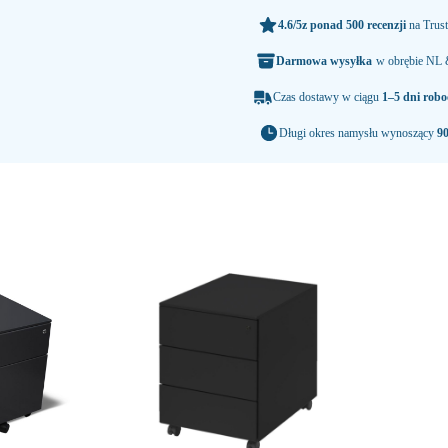
4.6/5
z ponad 500 recenzji
na Trust
Darmowa wysyłka
w obrębie NL
Czas dostawy w ciągu
1–5 dni robo
Długi okres namysłu wynoszący
90