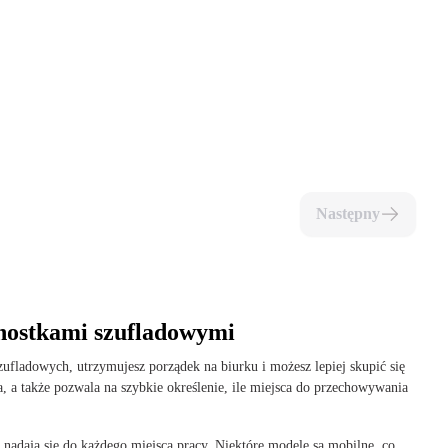
Następny
dnostkami szufladowymi
ladowych, utrzymujesz porządek na biurku i możesz lepiej skupić się
, a także pozwala na szybkie określenie, ile miejsca do przechowywania
 nadają się do każdego miejsca pracy. Niektóre modele są mobilne, co