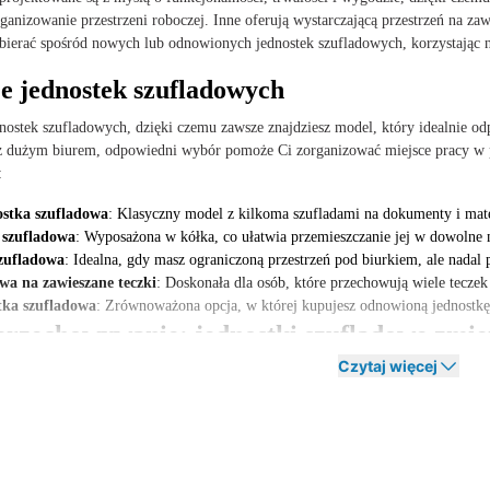
ganizowanie przestrzeni roboczej. Inne oferują wystarczającą przestrzeń na z
rać spośród nowych lub odnowionych jednostek szufladowych, korzystając nie t
e jednostek szufladowych
ednostek szufladowych, dzięki czemu zawsze znajdziesz model, który idealnie 
 dużym biurem, odpowiedni wybór pomoże Ci zorganizować miejsce pracy w pra
:
stka szufladowa
: Klasyczny model z kilkoma szufladami na dokumenty i mate
 szufladowa
: Wyposażona w kółka, co ułatwia przemieszczanie jej w dowolne 
zufladowa
: Idealna, gdy masz ograniczoną przestrzeń pod biurkiem, ale nadal
wa na zawieszane teczki
: Doskonała dla osób, które przechowują wiele tecze
ka szufladowa
: Zrównoważona opcja, w której kupujesz odnowioną jednostkę 
 przechowywanie: jednostki szufladowe zmie
Czytaj więcej
y uruchamiasz biuro, przestrzeń roboczą w domu, czy współdzieloną przestrzeń
żna je wykorzystać jako dodatkowe miejsce do przechowywania obok stołu ko
miarom, jednostki szufladowe pasują również do mniejszych przestrzeni, nie 
 i zapewniasz uporządkowane środowisko, w którym możesz pracować bez zakł
 szczególnie niezbędne w biurze. Utrzymują porządek na biurku i umożliwiają 