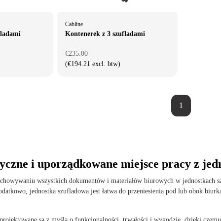
Cabline
fladami
Kontenerek z 3 szufladami
€235.00
(€194.21 excl. btw)
1
yczne i uporządkowane miejsce pracy z je
chowywaniu wszystkich dokumentów i materiałów biurowych w jednostkach szuf
datkowo, jednostka szufladowa jest łatwa do przeniesienia pod lub obok biurka
projektowane są z myślą o funkcjonalności, trwałości i wygodzie, dzięki czemu