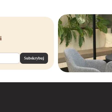
tkowo jednostki szufladowe doskonale nadają się do umieszczenia pod biurkie
ięgu ręki.
tek szufladowych
oje miejsce pracy jeszcze bardziej funkcjonalnym i uporządkowanym? W Offec
leżnie od tego, czy wybierzesz nową jednostkę szufladową, czy wersję odnowi
i
 szufladowe od Offeco, nie tylko tworzysz uporządkowane miejsce pracy, ale t
czące różnych modeli, opcji umieszczenia dwóch jednostek szufladowych lub n
nimy Ci komfortową i efektywną przestrzeń roboczą, abyś mógł rozpocząć każ
Subskrybuj