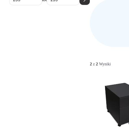
2
z
2
Wyniki