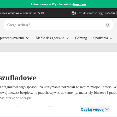
Letnie okazje – Wysokie rabaty
Kup teraz
mowa wysyłka
w obrębie NL & BE
Czas dostawy w ciągu
1–5 dni 
i przechowywanie
Meble designerskie
Gaming
Spotkania
 szufladowe
 zorganizowanego sposobu na utrzymanie porządku w swoim miejscu pracy? W ta
adowej możesz bezpiecznie przechowywać dokumenty, materiały biurowe i przedm
mać biurko w porządku.
jąca się meblami biurowymi, w Offeco rozumiemy, jak ważne jest, aby pracowa
Czytaj więcej
ki szufladowe. Dzięki temu korzystasz z wysokiej jakości, przyczyniając się 