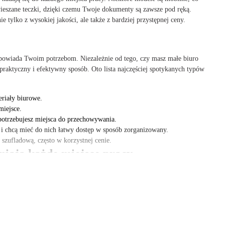
awieszane teczki, dzięki czemu Twoje dokumenty są zawsze pod ręką.
ylko z wysokiej jakości, ale także z bardziej przystępnej ceny.
odpowiada Twoim potrzebom. Niezależnie od tego, czy masz małe biuro
ktyczny i efektywny sposób. Oto lista najczęściej spotykanych typów
riały biurowe.
miejsce.
 potrzebujesz miejsca do przechowywania.
k i chcą mieć do nich łatwy dostęp w sposób zorganizowany.
szufladową, często w korzystnej cenie.
niają każde miejsce pracy
 roboczą, jednostki szufladowe oferują praktyczne rozwiązanie do
nferencyjnego lub przy stanowisku roboczym w kreatywnym studio.
rezygnując z pojemności. Mając jednostkę szufladową w zasięgu ręki,
óceń.
łatwy dostęp do dokumentów, co pozwala na szybkie przełączanie się