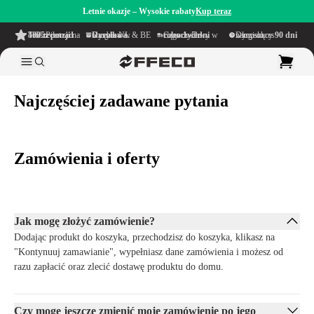
Letnie okazje – Wysokie rabaty
Kup teraz
4.6/5
z ponad 500 recenzji
na TrustPilot
Darmowa wysyłka
w obrębie NL & BE
Czas dostawy w ciągu
1–5 dni roboczych
Długi okres namysłu wynoszący
90 dni
Najczęściej zadawane pytania
Zamówienia i oferty
Jak mogę złożyć zamówienie?
Dodając produkt do koszyka, przechodzisz do koszyka, klikasz na
"Kontynuuj zamawianie", wypełniasz dane zamówienia i możesz od
razu zapłacić oraz zlecić dostawę produktu do domu.
Czy mogę jeszcze zmienić moje zamówienie po jego