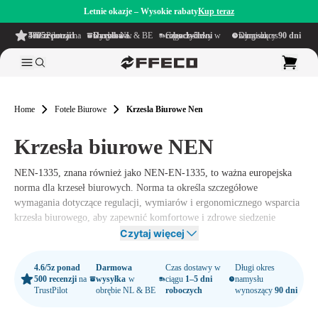
Letnie okazje – Wysokie rabaty
Kup teraz
4.6/5
z ponad 500 recenzji
na TrustPilot
Darmowa wysyłka
w obrębie NL & BE
Czas dostawy w ciągu
1–5 dni roboczych
Długi okres namysłu wynoszący
90 dni
Home
Fotele Biurowe
Krzesla Biurowe Nen
Krzesła biurowe NEN
NEN-1335
, znana również jako
NEN-EN-1335
, to ważna europejska
norma dla krzeseł biurowych. Norma ta określa szczegółowe
wymagania dotyczące regulacji, wymiarów i ergonomicznego wsparcia
krzesła biurowego, aby zapewnić komfortowe i zdrowe siedzenie
podczas pracy.
Czytaj więcej
Kiedy krzesło biurowe spełnia normę
NEN-1335
, oznacza to, że
4.6/5
z ponad
Darmowa
Czas dostawy w
Długi okres
możesz liczyć na krzesło, które jest regulowane na wysokość, ma
500 recenzji
na
wysyłka
w
ciągu
1–5 dni
namysłu
odpowiednią głębokość siedziska oraz zapewnia dobre wsparcie dla
TrustPilot
obrębie NL & BE
roboczych
wynoszący
90 dni
pleców i ramion. Są to kluczowe czynniki, które pomagają zapobiegać