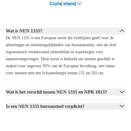
Jeśli wybierzesz krzesło biurowe, które spełnia te wymagania, będziesz
Czytaj więcej
nie tylko wygodnie siedzieć, ale także zapewnisz sobie zdrowie na
dłuższą metę. Dzięki odpowiednim regulacjom ergonomicznym
zapobiegniesz takim dolegliwościom jak bóle pleców i szyi, a także
będziesz w stanie lepiej skupić się na swojej pracy.
Wat is NEN 1335?
Dlaczego warto wybrać ergonomiczne krzesło
De NEN 1335 is een Europese norm die richtlijnen geeft voor de
biurowe z certyfikatem NEN-1335?
afmetingen en instelmogelijkheden van bureaustoelen, met als doel
ergonomisch verantwoord zitmeubilair te waarborgen voor
Wybierając krzesło biurowe
NEN-1335
, zyskujesz nie tylko komfort,
kantooromgevingen. Deze norm is bedoeld om stoelen geschikt te
ale także krzesło zaprojektowane w celu zapobiegania problemom
maken voor ongeveer 95% van de Europese bevolking, met name
zdrowotnym. Dzięki szerokim możliwościom regulacji możesz idealnie
dopasować krzesło do swojego ciała, co skutkuje lepszą postawą
voor mensen met een lichaamslengte tussen 151 en 192 cm.
siedzącą i zmniejsza ryzyko bólu pleców, szyi lub ramion.
Norma
NEN-1335
opiera się na szczegółowych badaniach średnich
Wat is het verschil tussen NEN 1335 en NPR 1813?
wymiarów ciała populacji europejskiej. Dzięki temu możesz mieć
pewność, że krzesło zapewni ci optymalne wsparcie.
Is een NEN 1335 bureaustoel verplicht?
Ergonomiczne krzesło biurowe z certyfikatem
NEN-1335
to także
mądra inwestycja na długą metę. Dzięki wygodnemu siedzeniu będziesz
bardziej produktywny, a problemy zdrowotne nie będą się nagromadzać