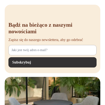
w czasie. Dotyczy to nie tylko ciebie jako użytkownika, ale także
organizacji, które chcą inwestować w dobrostan swoich pracowników.
Zakup krzesła biurowego NEN-EN-1135?
Jesteś przekonany o zaletach krzesła biurowego, które spełnia normę
Bądź na bieżąco z naszymi
NEN-1335
? W Offeco jesteś we właściwym miejscu. Jesteśmy gotowi
nowościami
pomóc ci wybrać idealne krzesło biurowe, które odpowiada twoim
potrzebom i miejscu pracy. Niezależnie od tego, czy szukasz
Zapisz się do naszego newslettera, aby go odebrać
pojedynczego krzesła do swojego biura w domu, czy potrzebujesz
większej liczby krzeseł do biura, chętnie pomożemy ci podjąć najlepszą
decyzję.
Skontaktuj się z nami, aby uzyskać osobistą poradę lub złożyć
Subskrybuj
zamówienie. Offeco dostarcza produkty na terenie całej Europy,
zapewniając ergonomiczne, trwałe i przystępne cenowo rozwiązania.
Dzięki temu możesz cieszyć się zdrowym i komfortowym miejscem
pracy, nie martwiąc się o jakość i bezpieczeństwo. Sprawdź naszą ofertę
krzeseł biurowych NEN-EN-1335 i przekonaj się, jak duża różnica
może wynikać z odpowiedniego krzesła.