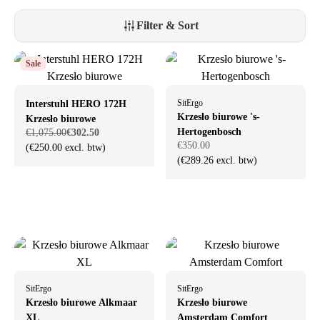
bólom pleców i innym dolegliwościom fizycznym.
Filter & Sort
W Offeco znajdziesz szeroki wybór krzeseł biurowych
NEN-1335
od
renomowanych marek i w różnych przedziałach cenowych. Niezależnie
od tego, czy urządzasz biuro w domu, czy szukasz krzeseł biurowych
Sale
do biura, nasze krzesła certyfikowane zgodnie z normą
NEN-1335
pomogą ci pracować w sposób odpowiedzialny i komfortowy.
SitErgo
Interstuhl HERO 172H
Krzesło biurowe 's-
Krzesło biurowe
Hertogenbosch
€1,075.00
€302.50
€350.00
(€250.00 excl. btw)
(€289.26 excl. btw)
SitErgo
SitErgo
Krzesło biurowe Alkmaar
Krzesło biurowe
XL
Amsterdam Comfort